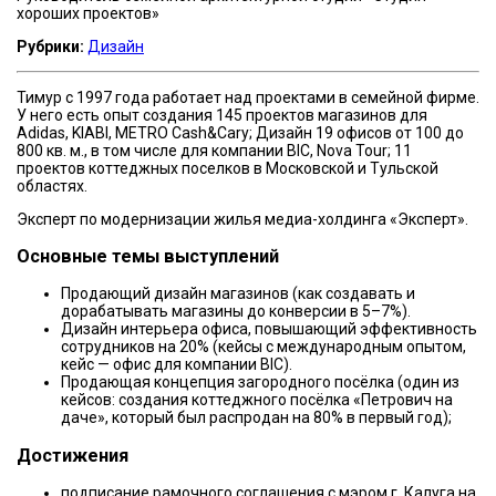
хороших проектов»
Рубрики:
Дизайн
Тимур с 1997 года работает над проектами в семейной фирме.
У него есть опыт создания 145 проектов магазинов для
Adidas, KIABI, METRO Cash&Cary; Дизайн 19 офисов от 100 до
800 кв. м., в том числе для компании BIC, Nova Tour; 11
проектов коттеджных поселков в Московской и Тульской
областях.
Эксперт по модернизации жилья медиа-холдинга «Эксперт».
Основные темы выступлений
Продающий дизайн магазинов (как создавать и
дорабатывать магазины до конверсии в 5–7%).
Дизайн интерьера офиса, повышающий эффективность
сотрудников на 20% (кейсы с международным опытом,
кейс — офис для компании BIC).
Продающая концепция загородного посёлка (один из
кейсов: создания коттеджного посёлка «Петрович на
даче», который был распродан на 80% в первый год);
Достижения
подписание рамочного соглашения с мэром г. Калуга на