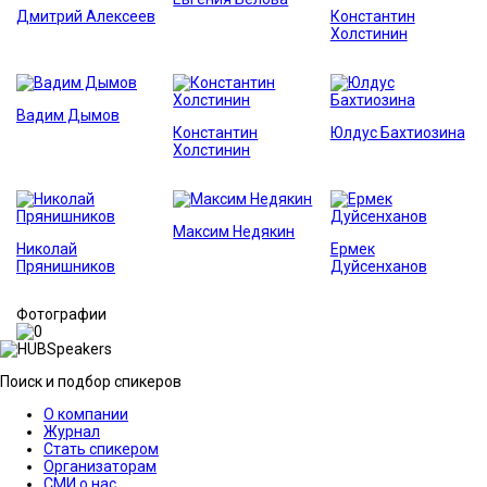
Дмитрий Алексеев
Константин
Холстинин
Вадим Дымов
Константин
Юлдус Бахтиозина
Холстинин
Максим Недякин
Николай
Ермек
Прянишников
Дуйсенханов
Фотографии
Поиск и подбор спикеров
О компании
Журнал
Стать спикером
Организаторам
СМИ о нас