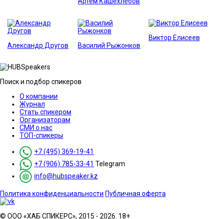
Артём Кашехлебов
Виктор Елисеев
Александр Другов
Василий Рыжонков
Поиск и подбор спикеров
О компании
Журнал
Стать спикером
Организаторам
СМИ о нас
ТОП-спикеры
+7 (495) 369-19-41
+7 (906) 785-33-41
Telegram
info@hubspeaker.kz
Политика конфиденциальности
Публичная оферта
© ООО «ХАБ СПИКЕРС», 2015 - 2026. 18+