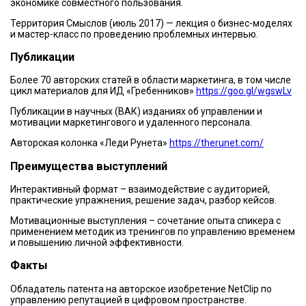
экономике совместного пользования.
Территория Смыслов (июль 2017) — лекция о бизнес-моделях
и мастер-класс по проведению проблемных интервью.
Публикации
Более 70 авторских статей в области маркетинга, в том числе
цикл материалов для ИД «Гребенников»
https://goo.gl/wgswLv
Публикации в научных (ВАК) изданиях об управлении и
мотивации маркетингового и удаленного персонала.
Авторская колонка «Леди Рунета»
https://therunet.com/
Преимущества выступлений
Интерактивный формат – взаимодействие с аудиторией,
практические упражнения, решение задач, разбор кейсов.
Мотивационные выступления – сочетание опыта спикера с
применением методик из тренингов по управлению временем
и повышению личной эффективности.
Факты
Обладатель патента на авторское изобретение NetClip по
управлению репутацией в цифровом пространстве.