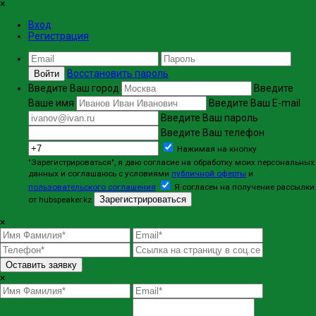
×
Вход
Регистрация
Восстановить пароль
Войти
Введите Ваш город
Введите
Ваше имя
Введите Ваш E-mail
Введите Ваш пароль
Введите Ваш телефон
Нажимая на кнопку
"Зарегистрироваться", я даю согласие на обработку моих персональных
данных и соглашаюсь с условиями
публичной оферты
и
пользовательского соглашения
Я согласен на получение рассылки
Зарегистрироваться
от hubspeaker.kz
×
Оставить заявку
×