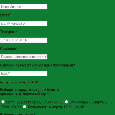
Email
*
Телефон
*
Компания
Ссылка на LinkedIn или резюме/биография
*
(предпочтительнее LinkedIn)
Выберите город, в котором будете
проходить отборочный тур
*
Осло, 12 марта 2019, 17:30 - 20:30
Стокгольм 13 марта 2019,
17:30 - 20:30
Хельсинки 14 марта, 17:30 - 20:30
Выберите тематику
*