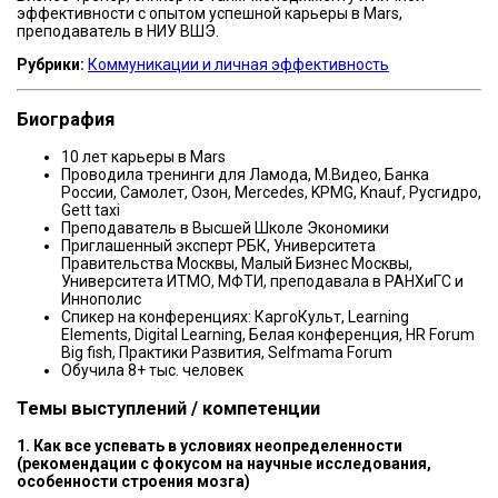
эффективности с опытом успешной карьеры в Mars,
преподаватель в НИУ ВШЭ.
Рубрики:
Коммуникации и личная эффективность
Биография
10 лет карьеры в Mars
Проводила тренинги для Ламода, М.Видео, Банка
России, Самолет, Озон, Mercedes, KPMG, Knauf, Русгидро,
Gett taxi
Преподаватель в Высшей Школе Экономики
Приглашенный эксперт РБК, Университета
Правительства Москвы, Малый Бизнес Москвы,
Университета ИТМО, МФТИ, преподавала в РАНХиГС и
Иннополис
Спикер на конференциях: КаргоКульт, Learning
Elements, Digital Learning, Белая конференция, HR Forum
Big fish, Практики Развития, Selfmama Forum
Обучила 8+ тыс. человек
Темы выступлений / компетенции
1. Как все успевать в условиях неопределенности
(рекомендации с фокусом на научные исследования,
особенности строения мозга)