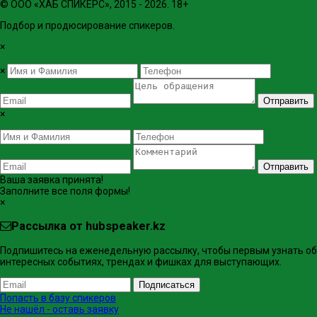
© ООО «ХАБ СПИКЕРС», 2015 - 2026. 18+
Подбор и продюсирование спикеров.
×
×
Отправить
×
Отправить
Ваша заявка принята!
Заполните все поля формы!
×
Рассылка от hubspeaker.kz
Подпишитесь на еженедельную рассылку, чтобы первым узнать об
интересных событиях, трендах и фишках ​для выступающих.
Подписаться
Попасть в базу спикеров
Не нашёл - оставь заявку