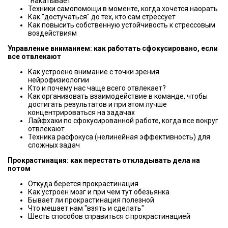
"накатывает"
Техники самопомощи в моменте, когда хочется наорать
Как "достучаться" до тех, кто сам стрессует
Как повысить собственную устойчивость к стрессовым
воздействиям
Управление вниманием: как работать сфокусировано, если
все отвлекают
Как устроено внимание с точки зрения
нейрофизиологии
Кто и почему нас чаще всего отвлекает?
Как организовать взаимодействие в команде, чтобы
достигать результатов и при этом лучше
концентрироваться на задачах
Лайфхаки по сфокусированной работе, когда все вокруг
отвлекают
Техника расфокуса (нелинейная эффективность) для
сложных задач
Прокрастинация: как перестать откладывать дела на
потом
Откуда берется прокрастинация
Как устроен мозг и при чем тут обезьянка
Бывает ли прокрастинация полезной
Что мешает нам "взять и сделать"
Шесть способов справиться с прокрастинацией