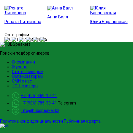
Анна Валл
Рената Литвинова
Юлия Барановская
Фотографии
Поиск и подбор спикеров
О компании
Журнал
Стать спикером
Организаторам
СМИ о нас
ТОП-спикеры
+7 (495) 369-19-41
+7 (906) 785-33-41
Telegram
info@hubspeaker.kz
Политика конфиденциальности
Публичная оферта