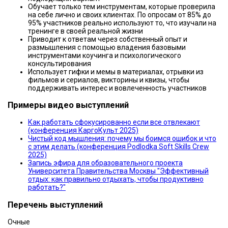
Обучает только тем инструментам, которые проверила
на себе лично и своих клиентах. По опросам от 85% до
95% участников реально используют то, что изучали на
тренинге в своей реальной жизни
Приводит к ответам через собственный опыт и
размышления с помощью владения базовыми
инструментами коучинга и психологического
консультирования
Использует гифки и мемы в материалах, отрывки из
фильмов и сериалов, викторины и квизы, чтобы
поддерживать интерес и вовлеченность участников
Примеры видео выступлений
Как работать сфокусированно если все отвлекают
(конференция КаргоКульт 2025)
Чистый код мышления: почему мы боимся ошибок и что
с этим делать (конференция Podlodka Soft Skills Crew
2025)
Запись эфира для образовательного проекта
Университета Правительства Москвы "Эффективный
отдых: как правильно отдыхать, чтобы продуктивно
работать?"
Перечень выступлений
Очные