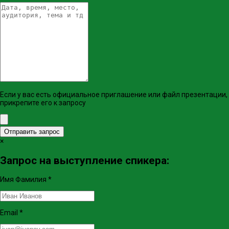
Если у вас есть официальное приглашение или файл презентации,
прикрепите его к запросу
Отправить запрос
×
Запрос на выступление спикера:
Имя Фамилия
*
Email
*