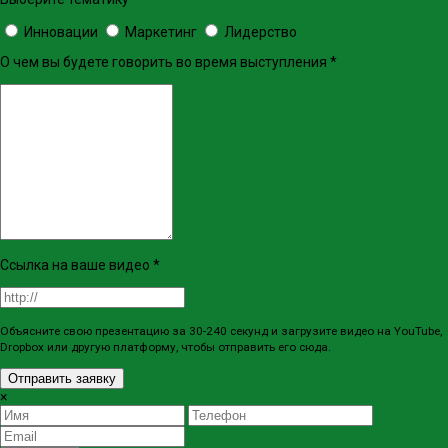
Инновации
Маркетинг
Лидерство
О чем вы будете говорить во время выступления
*
Ссылка на ваше видео
*
Объясните свою презентацию за 30-240 секунд и загрузите видео на YouTube,
Dropbox или другую платформу, чтобы отправить его сюда.
Отправить заявку
×