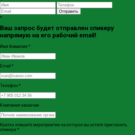
Отправить
×
Ваш запрос будет отправлен спикеру
напрямую на его рабочий email!
Имя Фамилия
*
Email
*
Телефон
*
Компания заказчик
Кратко опишите мероприятие на которое вы хотите пригласить
спикера
*