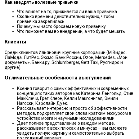
Как внедрять полезные привычки
Что влияет на то, приживется ли ваша привычка
Сколько времени действительно нужно, чтобы
привычка закрепилась
Почему мы часто бросаем новую привычку
Что поможет вам во внедрении, а что будет мешать
Клиенты
Среди клиентов Ильянович крупные корпорации (М.Видео,
ЛаМода, ЛитРес, Эксмо, Банк России, Оzон, Mersedes, «Мои
документы», Банки.ру, Schlumberger, Gett Taxi, Русгидро и
другие).
Отличительные особенности выступлений
Ксения говорит о самых эффективных и современных
концепциях таких авторов как Катерина Ленгольд, Стив
МакКлечи, Грег Клеон, Келли Макгонигал, Эмили
Нагоски, Кэролайн Дуэк.
Рассказывает интересно и просто об эффективности
методов, подкрепляет свои слова кратким экскурсом в
устройство мозга и научными исследованиями
Дает полное представление о каждом методе,
рассказывает о всех плюсах и минусах — вы сможете
увидеть полную картину и самостоятельно выбрать
подходящий вариант