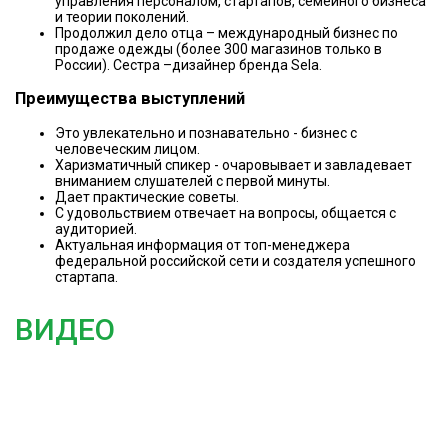
управления персоналом, стартапов, семейного бизнеса
и теории поколений.
Продолжил дело отца – международный бизнес по
продаже одежды (более 300 магазинов только в
России). Сестра –дизайнер бренда Sela.
Преимущества выступлений
Это увлекательно и познавательно - бизнес с
человеческим лицом.
Харизматичный спикер - очаровывает и завладевает
вниманием слушателей с первой минуты.
Дает практические советы.
С удовольствием отвечает на вопросы, общается с
аудиторией.
Актуальная информация от топ-менеджера
федеральной российской сети и создателя успешного
стартапа.
ВИДЕО