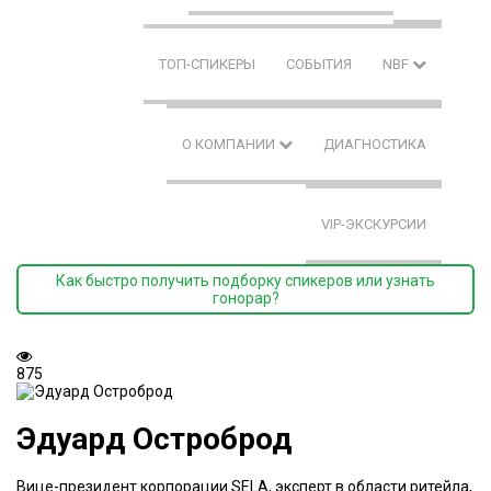
ТОП-СПИКЕРЫ
СОБЫТИЯ
NBF
О КОМПАНИИ
ДИАГНОСТИКА
VIP-ЭКСКУРСИИ
Как быстро получить подборку спикеров или узнать
гонорар?
875
Эдуард Остроброд
Вице-президент корпорации SELA, эксперт в области ритейла,