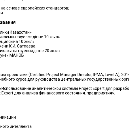
а основе европейских стандартов;
и.
звания
лики Казахстан»
асының тәуелсіздігіне 10 жыл»
уциясына 10 жыл»
мени К.И. Сатпаева
асының тәуелсіздігіне 20 жыл»
науке» МАНЭБ
проектами (Certified Project Manager Director, IPMA, Level A), 201
чебного курса для руководства центральных государственных орг
 «Использование аналитической системы Project Expert для разра
 Expert для анализа финансового состояния. предприятия».
уникации
ного интеллекта