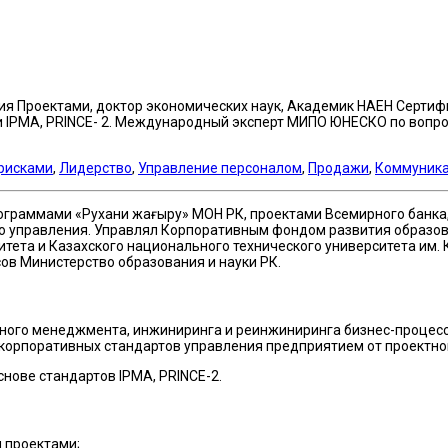
я Проектами, доктор экономических наук, Академик НАЕН Сертифи
ации IPMA, PRINCE- 2. Международный эксперт МИПО ЮНЕСКО по воп
рисками
,
Лидерство
,
Управление персоналом
,
Продажи
,
Коммуника
граммами «Рухани жаңғыру» МОН РК, проектами Всемирного банка
 управления. Управлял Корпоративным фондом развития образов
тета и Казахского национального технического университета им. К
в Министерство образования и науки РК.
ного менеджмента, инжиниринга и реинжиниринга бизнес-процессо
 корпоративных стандартов управления предприятием от проектно
нове стандартов IPMA, PRINCE-2.
 проектами;