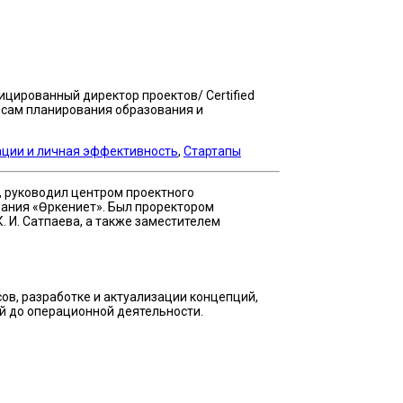
цированный директор проектов/ Certified
росам планирования образования и
ции и личная эффективность
,
Стартапы
, руководил центром проектного
ания «Өркениет». Был проректором
. И. Сатпаева, а также заместителем
в, разработке и актуализации концепций,
й до операционной деятельности.