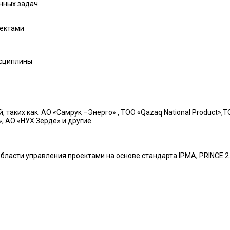
нных задач
оектами
исциплины
 таких как: АО «Самрук –Энерго» , ТОО «Qazaq National Product»,
 АО «НУХ Зерде» и другие.
бласти управления проектами на основе стандарта IPMA, PRINCE 2