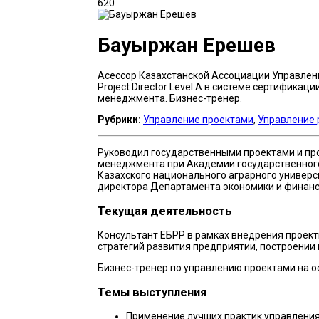
620
Бауыржан Ерешев
Асессор Казахстанской Ассоциации Управлени
Project Director Level А в системе сертифик
менеджмента. Бизнес-тренер.
Рубрики:
Управление проектами
,
Управление 
Руководил государственными проектами и про
менеджмента при Академии государственного
Казахского национального аграрного универси
директора Департамента экономики и финансо
Текущая деятельность
Консультант ЕБРР в рамках внедрения проект
стратегий развития предприятии, построении
Бизнес-тренер по управлению проектами на ос
Темы выступления
Применение лучших практик управления