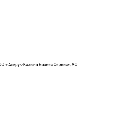
ТОО «Самрук-Казына Бизнес Сервис», АО
.