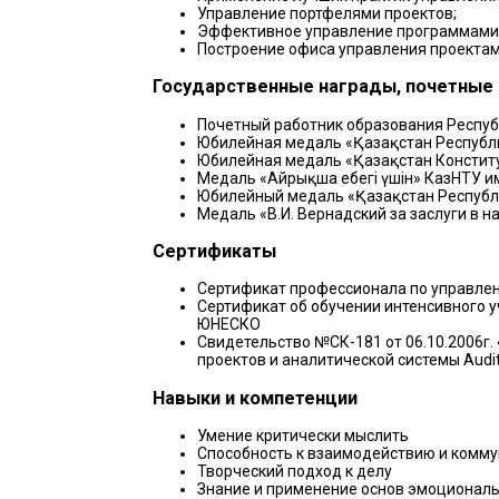
Управление портфелями проектов;
Эффективное управление программами н
Построение офиса управления проектам
Государственные награды, почетные 
Почетный работник образования Респуб
Юбилейная медаль «Қазақстан Республик
Юбилейная медаль «Қазақстан Констит
Медаль «Айрықша еңбегі үшін» КазНТУ и
Юбилейный медаль «Қазақстан Республик
Медаль «В.И. Вернадский за заслуги в 
Сертификаты
Сертификат профессионала по управлению 
Сертификат об обучении интенсивного у
ЮНЕСКО
Свидетельство №СК-181 от 06.10.2006г.
проектов и аналитической системы Audit
Навыки и компетенции
Умение критически мыслить
Способность к взаимодействию и комм
Творческий подход к делу
Знание и применение основ эмоциональ