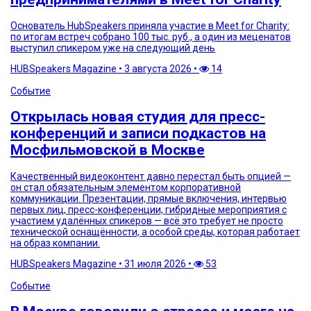
Основатель HubSpeakers приняла участие в Meet for Charity:
по итогам встреч собрано 100 тыс. руб., а один из меценатов
выступил спикером уже на следующий день
HUBSpeakers Magazine
•
3 августа 2026
•
14
Событие
Открылась новая студия для пресс-
конференций и записи подкастов на
Мосфильмовской в Москве
Качественный видеоконтент давно перестал быть опцией —
он стал обязательным элементом корпоративной
коммуникации. Презентации, прямые включения, интервью
первых лиц, пресс-конференции, гибридные мероприятия с
участием удалённых спикеров — всё это требует не просто
технической оснащённости, а особой среды, которая работает
на образ компании.
HUBSpeakers Magazine
•
31 июля 2026
•
53
Событие