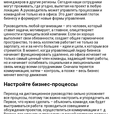
менеджеров в другие регионы. Сегодня наши сотрудники
могут проживать, где угодно, вылетая на проект в любую
локацию. А руководитель может управлять процессами и
командой не только из в офиса. Это дает свежий глоток
бизнесу и формирует новые формы управления.
Руководитель любой организации – это человек, который
ставит задачи, мотивирует, а главное, олицетворяет
ценности и принципы всей компании. Если он хорошо
выполняет свои обязанности, создает общее гармоничное
пространство, то весь коллектив работает не только за
зарплату, но и за нечто большее – идеи и цели, к которым все
стремятся. В момент, когда управляющий лидер бизнеса
начинает функционировать удаленно, из офиса исчезает не
только самый ценный член команды, задающий темп работы,
но и начинает ослабевать социальная и эмоциональная
связь между всеми сотрудниками. Сначала теряется
коммуникация, затем – контроль, а позже – весь бизнес
меняет вектор движения.
Настройте бизнес-процессы
Переход на дистанционное руководство сильно усложняет
все процессы, поэтому так важно настроить и упорядочить их.
Первое, что нужно сделать – объяснить команде, как будет
выстраиваться работа: проводиться совещания и
обсуждения проектов, осуществляться коммуникации и т. д.