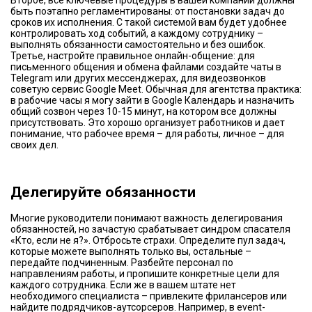
Второе, все ключевые процедуры в вашей компании должны
быть поэтапно регламентированы: от постановки задач до
сроков их исполнения. С такой системой вам будет удобнее
контролировать ход событий, а каждому сотруднику –
выполнять обязанности самостоятельно и без ошибок.
Третье, настройте правильное онлайн-общение: для
письменного общения и обмена файлами создайте чаты в
Telegram или других мессенджерах, для видеозвонков
советую сервис Google Meet. Обычная для агентства практика:
в рабочие часы я могу зайти в Google Календарь и назначить
общий созвон через 10-15 минут, на котором все должны
присутствовать. Это хорошо организует работников и дает
понимание, что рабочее время – для работы, личное – для
своих дел.
​Делегируйте обязанности
Многие руководители понимают важность делегирования
обязанностей, но зачастую срабатывает синдром спасателя
«Кто, если не я?». Отбросьте страхи. Определите пул задач,
которые можете выполнять только вы, остальные –
передайте подчиненным. Разбейте персонал по
направлениям работы, и пропишите конкретные цели для
каждого сотрудника. Если же в вашем штате нет
необходимого специалиста – привлеките фрилансеров или
найдите подрядчиков-аутсорсеров. Например, в event-