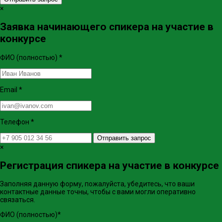
×
Заявка начинающего спикера на участие в
конкурсе
ФИО (полностью)
*
Email
*
Телефон
*
Отправить запрос
×
Регистрация спикера на участие в конкурсе
Заполняя данную форму, пожалуйста, убедитесь, что ваши
контактные данные точны, чтобы с вами могли оперативно
связаться.
ФИО (полностью)
*