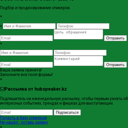
Подбор и продюсирование спикеров.
×
×
Отправить
×
Отправить
Ваша заявка принята!
Заполните все поля формы!
×
Рассылка от hubspeaker.kz
Подпишитесь на еженедельную рассылку, чтобы первым узнать об
интересных событиях, трендах и фишках ​для выступающих.
Подписаться
Попасть в базу спикеров
Не нашёл - оставь заявку
×