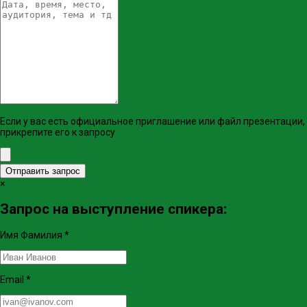
Если у вас есть официальное приглашение или файл презентации,
прикрепите его к запросу
Отправить запрос
×
Запрос на выступление спикера:
Имя Фамилия
*
Email
*