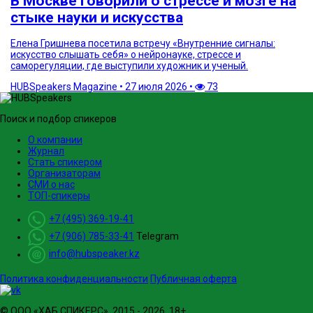
В Москве говорили о стрессе и мозге на
стыке науки и искусства
Елена Гришнева посетила встречу «Внутренние сигналы:
искусство слышать себя» о нейронауке, стрессе и
саморегуляции, где выступили художник и ученый.
HUBSpeakers Magazine
•
27 июля 2026
•
73
Поиск и подбор спикеров
О компании
Журнал
Стать спикером
Организаторам
СМИ о нас
ТОП-спикеры
+7 (495) 369-19-41
+7 (906) 785-33-41
Telegram
info@hubspeaker.kz
Политика конфиденциальности
Публичная оферта
© ООО «ХАБ СПИКЕРС», 2015 - 2026. 18+