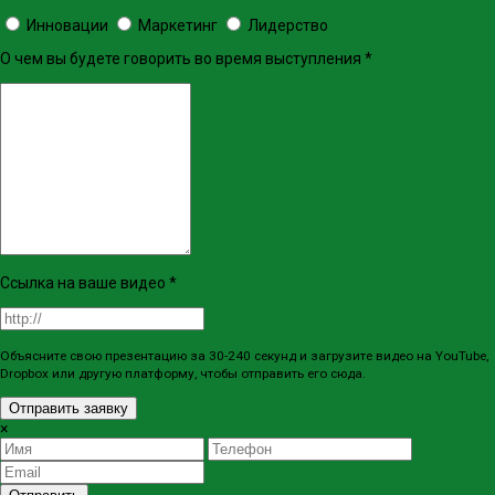
Инновации
Маркетинг
Лидерство
О чем вы будете говорить во время выступления
*
Ссылка на ваше видео
*
Объясните свою презентацию за 30-240 секунд и загрузите видео на YouTube,
Dropbox или другую платформу, чтобы отправить его сюда.
Отправить заявку
×