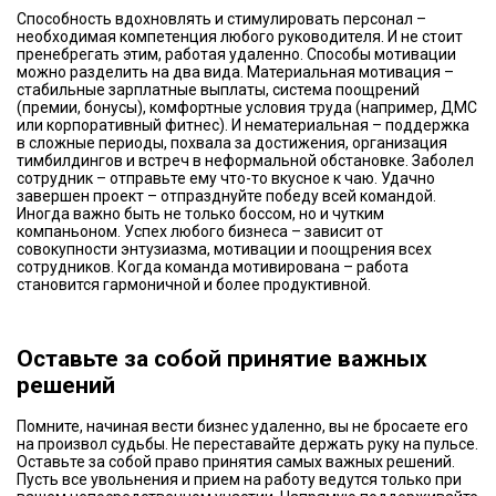
Способность вдохновлять и стимулировать персонал –
необходимая компетенция любого руководителя. И не стоит
пренебрегать этим, работая удаленно. Способы мотивации
можно разделить на два вида. Материальная мотивация –
стабильные зарплатные выплаты, система поощрений
(премии, бонусы), комфортные условия труда (например, ДМС
или корпоративный фитнес). И нематериальная – поддержка
в сложные периоды, похвала за достижения, организация
тимбилдингов и встреч в неформальной обстановке. Заболел
сотрудник – отправьте ему что-то вкусное к чаю. Удачно
завершен проект – отпразднуйте победу всей командой.
Иногда важно быть не только боссом, но и чутким
компаньоном. Успех любого бизнеса – зависит от
совокупности энтузиазма, мотивации и поощрения всех
сотрудников. Когда команда мотивирована – работа
становится гармоничной и более продуктивной.
Оставьте за собой принятие важных
решений
Помните, начиная вести бизнес удаленно, вы не бросаете его
на произвол судьбы. Не переставайте держать руку на пульсе.
Оставьте за собой право принятия самых важных решений.
Пусть все увольнения и прием на работу ведутся только при