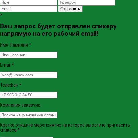
Отправить
×
Ваш запрос будет отправлен спикеру
напрямую на его рабочий email!
Имя Фамилия
*
Email
*
Телефон
*
Компания заказчик
Кратко опишите мероприятие на которое вы хотите пригласить
спикера
*