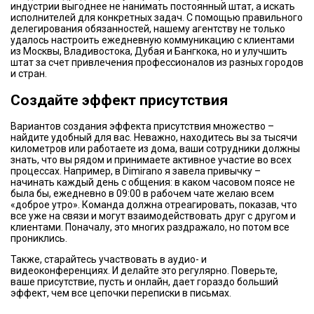
индустрии выгоднее не нанимать постоянный штат, а искать
исполнителей для конкретных задач. С помощью правильного
делегирования обязанностей, нашему агентству не только
удалось настроить ежедневную коммуникацию с клиентами
из Москвы, Владивостока, Дубая и Бангкока, но и улучшить
штат за счет привлечения профессионалов из разных городов
и стран.
Создайте эффект присутствия
Вариантов создания эффекта присутствия множество –
найдите удобный для вас. Неважно, находитесь вы за тысячи
километров или работаете из дома, ваши сотрудники должны
знать, что вы рядом и принимаете активное участие во всех
процессах. Например, в Dimirano я завела привычку –
начинать каждый день с общения: в каком часовом поясе не
была бы, ежедневно в 09:00 в рабочем чате желаю всем
«доброе утро». Команда должна отреагировать, показав, что
все уже на связи и могут взаимодействовать друг с другом и
клиентами. Поначалу, это многих раздражало, но потом все
прониклись.
Также, старайтесь участвовать в аудио- и
видеоконференциях. И делайте это регулярно. Поверьте,
ваше присутствие, пусть и онлайн, дает гораздо больший
эффект, чем все цепочки переписки в письмах.