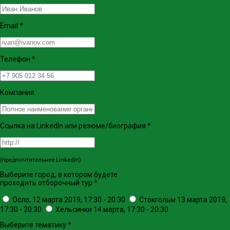
Email
*
Телефон
*
Компания
Ссылка на LinkedIn или резюме/биография
*
(предпочтительнее LinkedIn)
Выберите город, в котором будете
проходить отборочный тур
*
Осло, 12 марта 2019, 17:30 - 20:30
Стокгольм 13 марта 2019,
17:30 - 20:30
Хельсинки 14 марта, 17:30 - 20:30
Выберите тематику
*