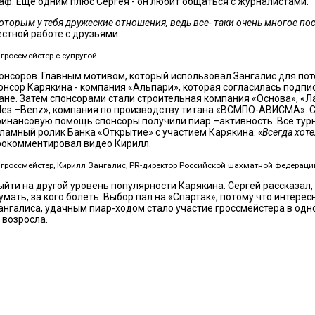
аф. Еще одним плюс Сергея - он любит общаться с журналистами.
оторым у тебя дружеские отношения, ведь все- таки очень многое по
естной работе с друзьями.
гроссмейстер с супругой
понсоров. Главным мотивом, который использовал Зангалис для по
нсор Карякина - компания «Альпари», которая согласилась подпис
не. Затем спонсорами стали строительная компания «Основа», «Л
des –Benz», компания по производству титана «ВСМПО-АВИСМА». 
инансовую помощь спонсоры получили пиар –активность. Все турн
ламный ролик Банка «Открытие» с участием Карякина.
«Всегда хот
 прокомментировал видео Кирилл.
гроссмейстер, Кирилл Зангалис, PR-директор Российской шахматной федераци
йти на другой уровень популярности Карякина. Сергей рассказал,
мать, за кого болеть. Выбор пал на «Спартак», потому что интересн
ангалиса, удачным пиар-ходом стало участие гроссмейстера в одно
 возросла.