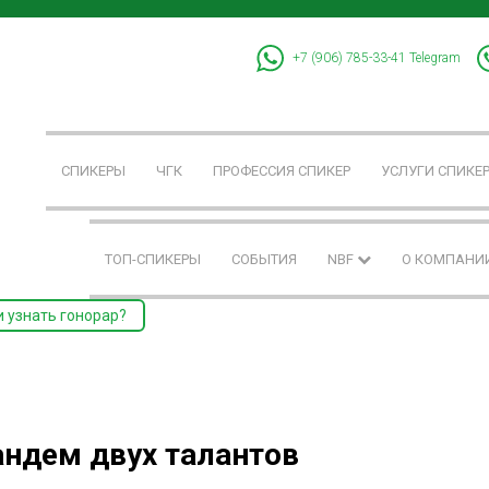
+7 (906) 785-33-41
Telegram
СПИКЕРЫ
ЧГК
ПРОФЕССИЯ СПИКЕР
УСЛУГИ СПИКЕ
ТОП-СПИКЕРЫ
СОБЫТИЯ
NBF
О КОМПАНИ
и узнать гонорар?
андем двух талантов