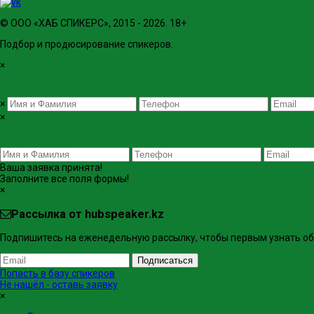
© ООО «ХАБ СПИКЕРС», 2015 - 2026. 18+
Подбор и продюсирование спикеров.
×
×
×
Ваша заявка принята!
Заполните все поля формы!
×
Рассылка от hubspeaker.kz
Подпишитесь на еженедельную рассылку, чтобы первым узнать об 
Подписаться
Попасть в базу спикеров
Не нашёл - оставь заявку
×