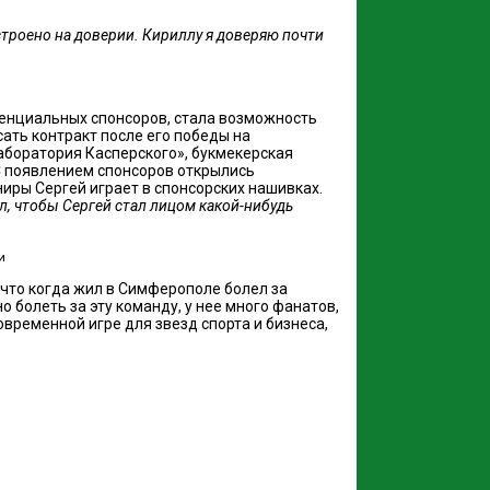
строено на доверии. Кириллу я доверяю почти
тенциальных спонсоров, стала возможность
ать контракт после его победы на
аборатория Касперского», букмекерская
С появлением спонсоров открылись
иры Сергей играет в спонсорских нашивках.
ел, чтобы Сергей стал лицом какой-нибудь
и
 что когда жил в Симферополе болел за
о болеть за эту команду, у нее много фанатов,
временной игре для звезд спорта и бизнеса,