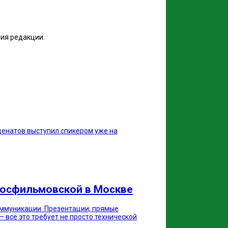
ия редакции.
меценатов выступил спикером уже на
 Мосфильмовской в Москве
оммуникации. Презентации, прямые
 всё это требует не просто технической