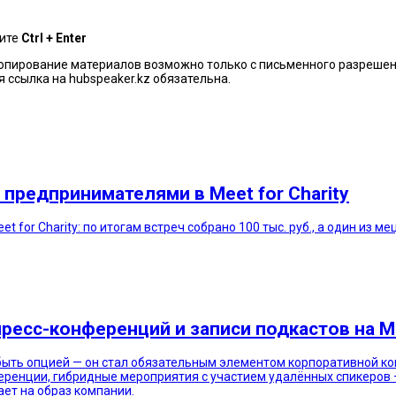
мите
Ctrl + Enter
копирование материалов возможно только с письменного разрешен
 ссылка на hubspeaker.kz обязательна.
 предпринимателями в Meet for Charity
t for Charity: по итогам встреч собрано 100 тыс. руб., а один из 
пресс-конференций и записи подкастов на
быть опцией — он стал обязательным элементом корпоративной к
еренции, гибридные мероприятия с участием удалённых спикеров —
ает на образ компании.