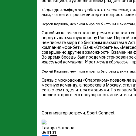
болельщика, с удовольствием раздает автогр
«Гораздо комфортнее работать с человеком, с к
все»
, - ответил гроссмейстер на вопрос о совм
Сергей Карякин, чемпион мира по быстрым шахматам, 
Одной из ключевых тем встречи стала тема с
вернуть шахматную корону России. Первый спо
чемпионате мира по быстрым шахматам в Аста
компания «Фонбет», Банк «Открытие», «Merce
совершенно другие возможности. Взамен на ф
Во время беседы был продемонстрирован рек
известной компании. И вот мечта сбылась»
, -
Сергей Карякин, чемпион мира по быстрым шахматам, 
Связь с московским «Спартаком» позволила вы
местную команду, а переехав в Москву, стал ду
есть с кем поделиться эмоциями. По словам З
после которого его популярность значительно
Организатор встречи: Sport Connect.
Тамара Багаева
3101