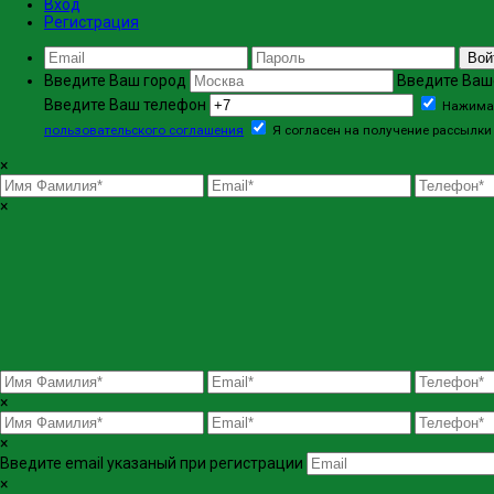
Вход
Регистрация
Вой
Введите Ваш город
Введите Ваш
Введите Ваш телефон
Нажимая
пользовательского соглашения
Я согласен на получение рассылки 
×
×
×
×
Введите email указаный при регистрации
×