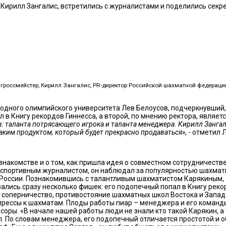
Кирилл Зангалис, встретились с журналистами и поделились секре
 гроссмейстер, Кирилл Зангалис, PR-директор Российской шахматной федерац
одного олимпийского университета Лев Белоусов, подчеркнувший,
ел в Книгу рекордов Гиннесса, а второй, по мнению ректора, явл
 таланта потрясающего игрока и таланта менеджера. Кирилл Зангали
 таким продуктом, который будет прекрасно продаваться»
, - отметил 
знакомстве и о том, как пришла идея о совместном сотрудничестве
и спортивным журналистом, он наблюдал за популярностью шахматн
России. Познакомившись с талантливым шахматистом Карякиным, он
ались сразу несколько фишек: его подопечный попал в Книгу реко
 соперничество, противостояние шахматных школ Востока и Запада
прессы к шахматам. Плоды работы пиар – менеджера и его команды
соры. «В начале нашей работы люди не знали кто такой Карякин, а
. По словам менеджера, его подопечный отличается простотой и 