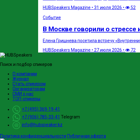
HUBSpeakers Magazine
•
31 июля 2026
•
52
Событие
В Москве говорили о стрессе и
Елена Гришнева посетила встречу «Внутренние
HUBSpeakers Magazine
•
27 июля 2026
•
72
Поиск и подбор спикеров
О компании
Журнал
Стать спикером
Организаторам
СМИ о нас
ТОП-спикеры
+7 (495) 369-19-41
+7 (906) 785-33-41
Telegram
info@hubspeaker.kz
Политика конфиденциальности
Публичная оферта