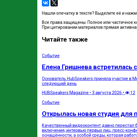
Нашли опечатку в тексте? Выделите её и наж
Все права защищены. Полное или частичное 
При цитировании материалов прямая активная
Читайте также
Событие
Елена Гришнева встретилась с
Основатель HubSpeakers приняла участие в Mee
следующий день
HUBSpeakers Magazine
•
3 августа 2026
•
12
Событие
Открылась новая студия для 
Качественный видеоконтент давно перестал 
включения, интервью первых лиц, пресс-конф
оснащённости, а особой среды, которая работ