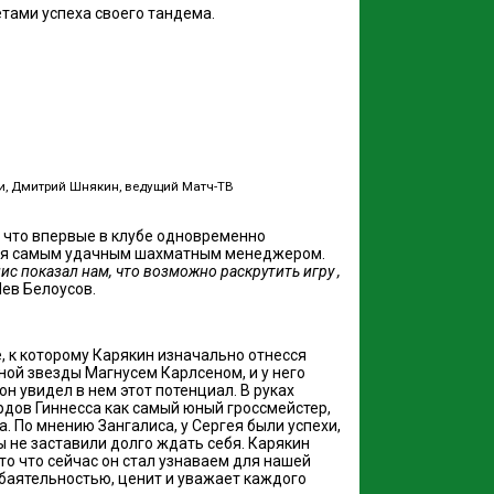
тами успеха своего тандема.
ии, Дмитрий Шнякин, ведущий Матч-ТВ
 что впервые в клубе одновременно
яется самым удачным шахматным менеджером.
с показал нам, что возможно раскрутить игру ,
Лев Белоусов.
, к которому Карякин изначально отнесся
ой звезды Магнусем Карлсеном, и у него
 увидел в нем этот потенциал. В руках
рдов Гиннесса как самый юный гроссмейстер,
. По мнению Зангалиса, у Сергея были успехи,
 не заставили долго ждать себя. Карякин
 то что сейчас он стал узнаваем для нашей
обаятельностью, ценит и уважает каждого