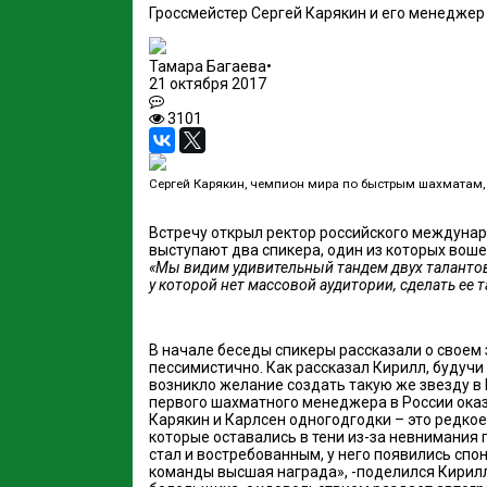
Гроссмейстер Сергей Карякин и его менеджер 
Тамара Багаева
•
21 октября 2017
3101
Сергей Карякин, чемпион мира по быстрым шахматам,
Встречу открыл ректор российского междунар
выступают два спикера, один из которых вош
«Мы видим удивительный тандем двух талантов:
у которой нет массовой аудитории, сделать ее
В начале беседы спикеры рассказали о своем 
пессимистично. Как рассказал Кирилл, будуч
возникло желание создать такую же звезду в 
первого шахматного менеджера в России оказ
Карякин и Карлсен одногодгодки – это редкое
которые оставались в тени из-за невнимания 
стал и востребованным, у него появились спон
команды высшая награда», -поделился Кирилл