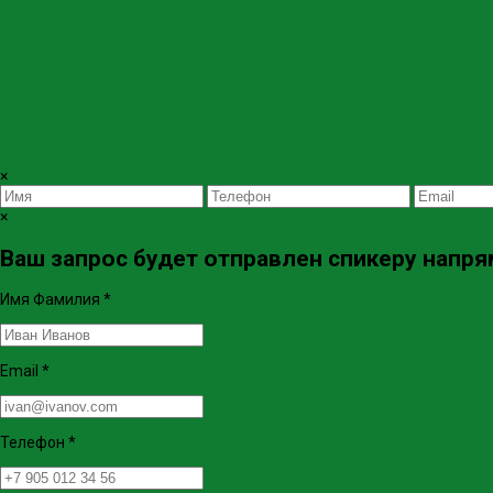
×
×
Ваш запрос будет отправлен спикеру напрям
Имя Фамилия
*
Email
*
Телефон
*