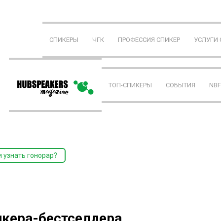
СПИКЕРЫ
ЧГК
ПРОФЕССИЯ СПИКЕР
УСЛУГИ
ТОП-СПИКЕРЫ
СОБЫТИЯ
NB
и узнать гонорар?
икера-бестселлера