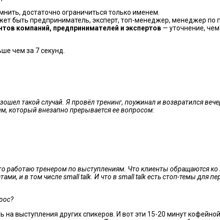
омнить, достаточно ограничиться только именем.
ожет быть предприниматель, эксперт, топ-менеджер, менеджер по
тов компаний, предпринимателей и экспертов
— уточнение, чем
ьше чем за 7 секунд.
шел такой случай. Я провёл тренинг, поужинал и возвратился вече
чем, который внезапно прерывается ее вопросом:
то работаю тренером по выступлениям. Что клиенты обращаются ко м
, и в том числе small talk. И что в small talk есть стоп-темы для п
рос?
ть на выступления других спикеров. И вот эти 15-20 минут кофей