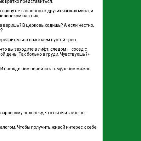
ык кратко представиться.
 слову нет аналогов в других языках мира, и
человеком на «ты».
а веришь? В церковь ходишь? А если честно,
т?
 презрительно называем пустой трёп.
о вы заходите в лифт, следом — сосед с
рой день. Так больно в груди. Чувствуешь?»
И прежде чем перейти к тому, о чем можно
взрослому человеку, что вы считаете по-
алогом. Чтобы получить живой интерес к себе,