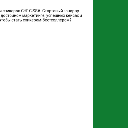
я спикеров СНГ CISSA. Стартовый гонорар
 достойном маркетинге, успешных кейсах и
 чтобы стать спикером-бестселлером?