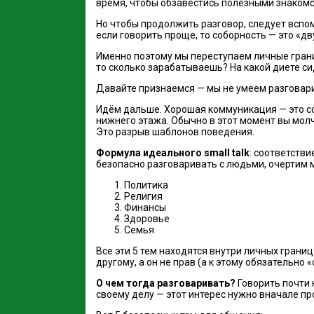
время, чтобы обзавестись полезными знакомст
Но чтобы продолжить разговор, следует вспомн
если говорить проще, то соборность — это «дв
Именно поэтому мы переступаем личные грани
то сколько зарабатываешь? На какой диете с
Давайте признаемся — мы не умеем разговарива
Идём дальше. Хорошая коммуникация — это со
нижнего этажа. Обычно в этот момент вы молчи
Это разрыв шаблонов поведения.
Формула идеального small talk
: соответств
безопасно разговаривать с людьми, очертим м
Политика
Религия
Финансы
Здоровье
Семья
Все эти 5 тем находятся внутри личных границ
другому, а он не прав (а к этому обязательно «
О чем тогда разговаривать?
Говорить почти 
своему делу — этот интерес нужно вначале пр