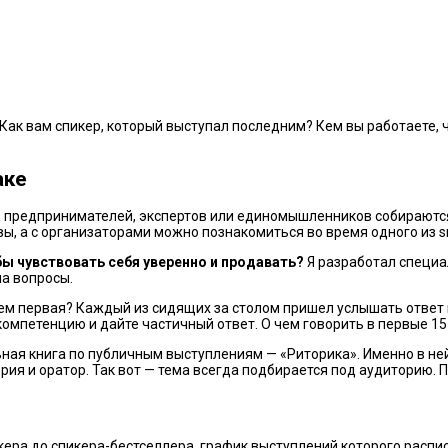
 Как вам спикер, который выступал последним? Кем вы работаете, 
аке
о предпринимателей, экспертов или единомышленников собираются
ы, а с организаторами можно познакомиться во время одного из sm
бы чувствовать себя уверенно и продавать?
Я разработал специа
на вопросы.
 чем первая? Каждый из сидящих за столом пришел услышать ответ
компетенцию и дайте частичный ответ. О чем говорить в первые 15 
ная книга по публичным выступлениям — «Риторика». Именно в ней
ория и оратор. Так вот — тема всегда подбирается под аудиторию. 
икера до спикера-бестселлера, график выступлений которого распи