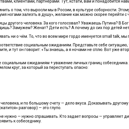
вами, клиентами, партнерами. Тут, кстати, вам и понадобится нав
ить о том, что выросли мы в России, в культуре соборности. Этому
умя ногами залезть в душу», желание как можно скорее перейти с 
цы другого человека. За кого голосовал? Уважаешь Путина? В Бог
идишь? Замужем? Женат? Дети есть? А почему до сих пор детей не
ть ни о чём. То, что во всем мире гордо именуется small talk, мы
ответствие социальным ожиданиям. Представьте себе ситуацию, чт
те, и тут он говорит: «Ты знаешь, а я ночами не сплю. Вот уже вто
ие социальным ожиданиям + уважение личных границ собеседника. 
елом круг, за который за переступать опасно:
 человека, и по большому счету — дело вкуса. Доказывать другому 
скатится» разговор) — это глупо.
не нужно — нужно спрашивать. Кто задает вопросы — управляет ди
оявить к собеседнику.