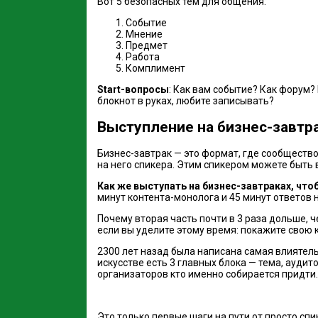
Вот 5 безопасных тем для общения:
Событие
Мнение
Предмет
Работа
Комплимент
Start-вопросы
: Как вам событие? Как форум?
блокнот в руках, любите записывать?
Выступление на бизнес-завтр
Бизнес-завтрак — это формат, где сообществ
на него спикера. Этим спикером можете быть в
Как же выступать на бизнес-завтраках, что
минут контента-монолога и 45 минут ответов 
Почему вторая часть почти в 3 раза дольше,
если вы уделите этому время: покажите свою 
2300 лет назад была написана самая влиятель
искусстве есть 3 главных блока — тема, аудит
организаторов кто именно собирается придти.
Это только первые шаги на пути от просто сп