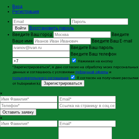
Вход
Регистрация
Восстановить пароль
Войти
Введите Ваш город
Введите
Ваше имя
Введите Ваш E-mail
Введите Ваш пароль
Введите Ваш телефон
Нажимая на кнопку
"Зарегистрироваться", я даю согласие на обработку моих персональных
данных и соглашаюсь с условиями
публичной оферты
и
пользовательского соглашения
Я согласен на получение рассылки
Зарегистрироваться
от hubspeaker.kz
×
Оставить заявку
×