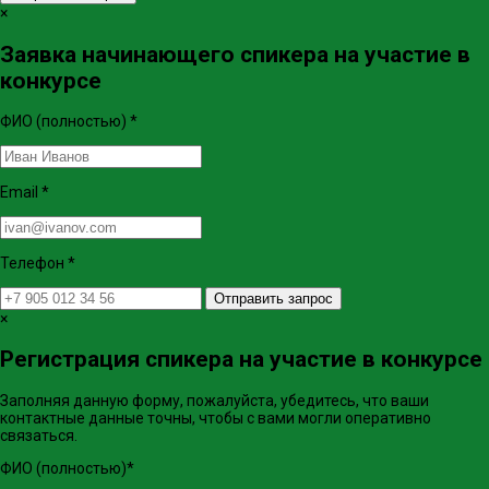
×
Заявка начинающего спикера на участие в
конкурсе
ФИО (полностью)
*
Email
*
Телефон
*
Отправить запрос
×
Регистрация спикера на участие в конкурсе
Заполняя данную форму, пожалуйста, убедитесь, что ваши
контактные данные точны, чтобы с вами могли оперативно
связаться.
ФИО (полностью)
*