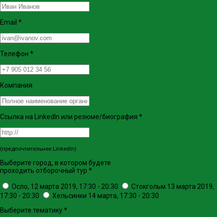
Email
*
Телефон
*
Компания
Ссылка на LinkedIn или резюме/биография
*
(предпочтительнее LinkedIn)
Выберите город, в котором будете
проходить отборочный тур
*
Осло, 12 марта 2019, 17:30 - 20:30
Стокгольм 13 марта 2019,
17:30 - 20:30
Хельсинки 14 марта, 17:30 - 20:30
Выберите тематику
*