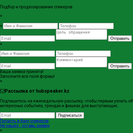
Подбор и продюсирование спикеров.
×
×
Отправить
×
Отправить
Ваша заявка принята!
Заполните все поля формы!
×
Рассылка от hubspeaker.kz
Подпишитесь на еженедельную рассылку, чтобы первым узнать об
интересных событиях, трендах и фишках ​для выступающих.
Подписаться
Попасть в базу спикеров
Не нашёл - оставь заявку
×