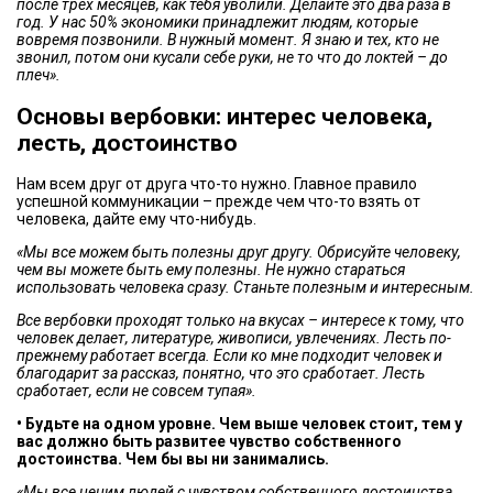
после трех месяцев, как тебя уволили. Делайте это два раза в
год. У нас 50% экономики принадлежит людям, которые
вовремя позвонили. В нужный момент. Я знаю и тех, кто не
звонил, потом они кусали себе руки, не то что до локтей – до
плеч».
Основы вербовки: интерес человека,
лесть, достоинство
Нам всем друг от друга что-то нужно. Главное правило
успешной коммуникации – прежде чем что-то взять от
человека, дайте ему что-нибудь.
«Мы все можем быть полезны друг другу. Обрисуйте человеку,
чем вы можете быть ему полезны. Не нужно стараться
использовать человека сразу. Станьте полезным и интересным.
Все вербовки проходят только на вкусах – интересе к тому, что
человек делает, литературе, живописи, увлечениях. Лесть по-
прежнему работает всегда. Если ко мне подходит человек и
благодарит за рассказ, понятно, что это сработает. Лесть
сработает, если не совсем тупая».
• Будьте на одном уровне. Чем выше человек стоит, тем у
вас должно быть развитее чувство собственного
достоинства. Чем бы вы ни занимались.
«Мы все ценим людей с чувством собственного достоинства.