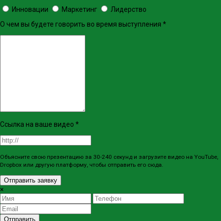
Инновации
Маркетинг
Лидерство
О чем вы будете говорить во время выступления
*
Ссылка на ваше видео
*
Объясните свою презентацию за 30-240 секунд и загрузите видео на YouTube,
Dropbox или другую платформу, чтобы отправить его сюда.
Отправить заявку
×
Отправить