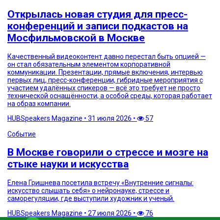
Открылась новая студия для пресс-
конференций и записи подкастов на
Мосфильмовской в Москве
Качественный видеоконтент давно перестал быть опцией —
он стал обязательным элементом корпоративной
коммуникации. Презентации, прямые включения, интервью
первых лиц, пресс-конференции, гибридные мероприятия с
участием удалённых спикеров — всё это требует не просто
технической оснащённости, а особой среды, которая работает
на образ компании.
HUBSpeakers Magazine
•
31 июля 2026
•
57
Событие
В Москве говорили о стрессе и мозге на
стыке науки и искусства
Елена Гришнева посетила встречу «Внутренние сигналы:
искусство слышать себя» о нейронауке, стрессе и
саморегуляции, где выступили художник и ученый.
HUBSpeakers Magazine
•
27 июля 2026
•
76