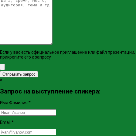
Если у вас есть официальное приглашение или файл презентации,
прикрепите его к запросу
Отправить запрос
×
Запрос на выступление спикера:
Имя Фамилия
*
Email
*