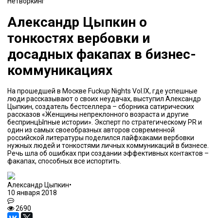
Нетворкинг
Александр Цыпкин о
тонкостях вербовки и
досадных факапах в бизнес-
коммуникациях
На прошедшей в Москве Fuckup Nights Vol.IX, где успешные
люди рассказывают о своих неудачах, выступил Александр
Цыпкин, создатель бестселлера – сборника сатирических
рассказов «Женщины непреклонного возраста и другие
беспринцЫпные истории». Эксперт по стратегическому PR и
один из самых своеобразных авторов современной
российской литературы поделился лайфхаками вербовки
нужных людей и тонкостями личных коммуникаций в бизнесе.
Речь шла об ошибках при создании эффективных контактов –
факапах, способных все испортить.
Александр Цыпкин
•
10 января 2018
2690