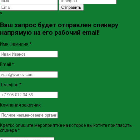
Отправить
×
Ваш запрос будет отправлен спикеру
напрямую на его рабочий email!
Имя Фамилия
*
Email
*
Телефон
*
Компания заказчик
Кратко опишите мероприятие на которое вы хотите пригласить
спикера
*