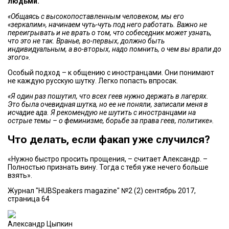
людьми.
«Общаясь с высокопоставленным человеком, мы его
«зеркалим», начинаем чуть-чуть под него работать. Важно не
переигрывать и не врать о том, что собеседник может узнать,
что это не так. Вранье, во-первых, должно быть
индивидуальным, а во-вторых, надо помнить, о чем вы врали до
этого».
Особый подход – к общению с иностранцами. Они понимают
не каждую русскую шутку. Легко попасть впросак.
«Я один раз пошутил, что всех геев нужно держать в лагерях.
Это была очевидная шутка, но ее не поняли, записали меня в
исчадие ада. Я рекомендую не шутить с иностранцами на
острые темы – о феминизме, борьбе за права геев, политике».
Что делать, если факап уже случился?
«Нужно быстро просить прощения, – считает Александр. –
Полностью признать вину. Тогда с тебя уже нечего больше
взять».
Журнал "HUBSpeakers magazine" №2 (2) сентябрь 2017,
страница 64
Александр Цыпкин