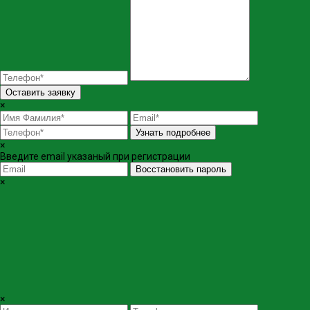
Оставить заявку
×
Узнать подробнее
×
Введите email указаный при регистрации
Восстановить пароль
×
×