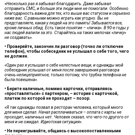
«Несколько раз я забывал благодарить. Даже забывал
отправить СМС, и больше эти люди мне не помогали. Особенно
благодарность важна для тех, кто выше вас статусом и серьезно
ниже вас. С равными можно играть как угодно. Вы не
представляете, какая у людей на это память! Забывается все,
кроме личных обид. Есть такое понятие – «личка». В 90-е годы у
нас людей валили за это. Старайтесь на таких мелочах «личку»
не создавать».
• Проверяйте, закончен ли разговор (точно ли отключен
телефон), чтобы собеседник не услышал о себе того, чего
не должен.
«Один раз я услышал о себе нелестные вещи, и однажды мой
собеседник услышал от меня после завершения разговора
очень нелицеприятное, только потому, что трубка телефона не
была повешена».
• Берите наличные, помимо карточки, отправляясь
«проставляться» с партнером, – история с карточкой,
платеж по которой не проходит – позор.
«Я так однажды позвал в ресторан человека, который много
для меня сделал. Начал расплачиваться – оплата с карты не
проходит, наличных нет. Человек сказал, что чего-то другого от
меня и не ожидал. Идиотская ситуация».
• Не переигрывайте, общаясь с высокопоставленными