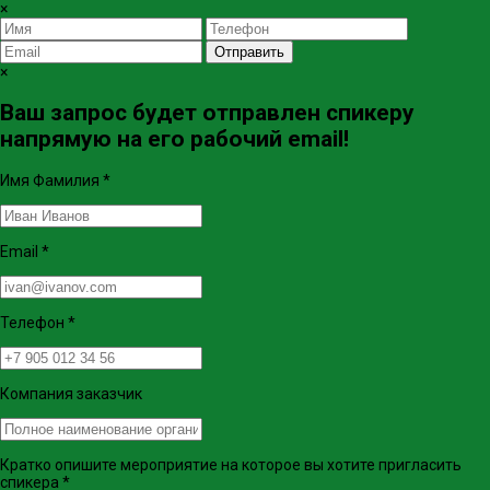
×
Отправить
×
Ваш запрос будет отправлен спикеру
напрямую на его рабочий email!
Имя Фамилия
*
Email
*
Телефон
*
Компания заказчик
Кратко опишите мероприятие на которое вы хотите пригласить
спикера
*