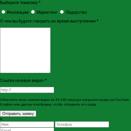
Выберите тематику
*
Инновации
Маркетинг
Лидерство
О чем вы будете говорить во время выступления
*
Ссылка на ваше видео
*
Объясните свою презентацию за 30-240 секунд и загрузите видео на YouTube,
Dropbox или другую платформу, чтобы отправить его сюда.
Отправить заявку
×