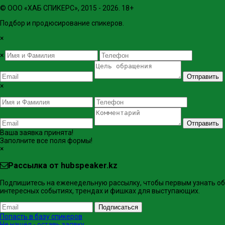
© ООО «ХАБ СПИКЕРС», 2015 - 2026. 18+
Подбор и продюсирование спикеров.
×
×
Отправить
×
Отправить
Ваша заявка принята!
Заполните все поля формы!
×
Рассылка от hubspeaker.kz
Подпишитесь на еженедельную рассылку, чтобы первым узнать об
интересных событиях, трендах и фишках ​для выступающих.
Подписаться
Попасть в базу спикеров
Не нашёл - оставь заявку