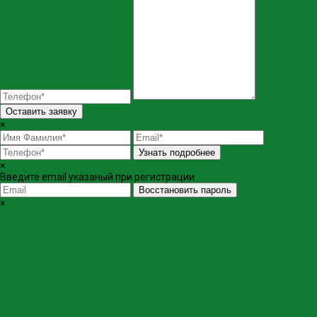
Оставить заявку
×
Узнать подробнее
×
Введите email указаный при регистрации
Восстановить пароль
×