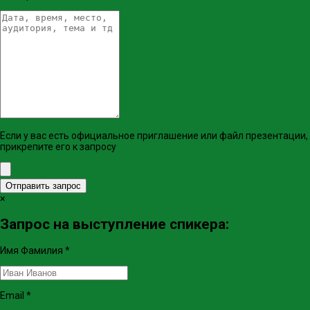
Если у вас есть официальное приглашение или файл презентации,
прикрепите его к запросу
Отправить запрос
×
Запрос на выступление спикера:
Имя Фамилия
*
Email
*