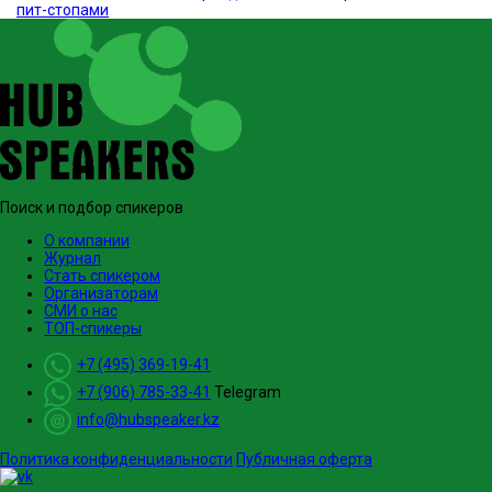
пит-стопами
Поиск и подбор спикеров
О компании
Журнал
Стать спикером
Организаторам
СМИ о нас
ТОП-спикеры
+7 (495) 369-19-41
+7 (906) 785-33-41
Telegram
info@hubspeaker.kz
Политика конфиденциальности
Публичная оферта