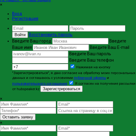
×
Вход
Регистрация
Восстановить пароль
Войти
Введите Ваш город
Введите
Ваше имя
Введите Ваш E-mail
Введите Ваш пароль
Введите Ваш телефон
Нажимая на кнопку
"Зарегистрироваться", я даю согласие на обработку моих персональных
данных и соглашаюсь с условиями
публичной оферты
и
пользовательского соглашения
Я согласен на получение рассылки
Зарегистрироваться
от hubspeaker.kz
×
Оставить заявку
×