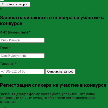
Отправить запрос
×
Заявка начинающего спикера на участие в
конкурсе
ФИО (полностью)
*
Email
*
Телефон
*
Отправить запрос
×
Регистрация спикера на участие в конкурсе
Заполняя данную форму, пожалуйста, убедитесь, что ваши
контактные данные точны, чтобы с вами могли оперативно
связаться.