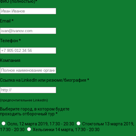
ФИО (полностью)
*
Email
*
Телефон
*
Компания
Ссылка на LinkedIn или резюме/биография
*
(предпочтительнее LinkedIn)
Выберите город, в котором будете
проходить отборочный тур
*
Осло, 12 марта 2019, 17:30 - 20:30
Стокгольм 13 марта 2019,
17:30 - 20:30
Хельсинки 14 марта, 17:30 - 20:30