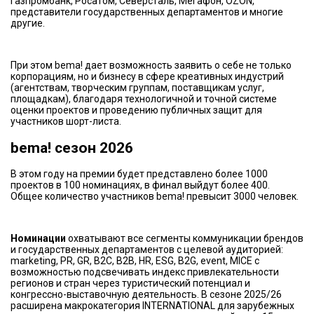
Газпромбанк, Росатом, Северсталь, Мегафон, OZON,
представители государственных департаментов и многие
другие.
При этом bema! дает возможность заявить о себе не только
корпорациям, но и бизнесу в сфере креативных индустрий
(агентствам, творческим группам, поставщикам услуг,
площадкам), благодаря технологичной и точной системе
оценки проектов и проведению публичных защит для
участников шорт-листа.
bema! сезон 2026
В этом году на премии будет представлено более 1000
проектов в 100 номинациях, в финал выйдут более 400.
Общее количество участников bema! превысит 3000 человек.
Номинации
охватывают все сегменты коммуникации брендов
и государственных департаментов с целевой аудиторией:
marketing, PR, GR, B2C, B2B, HR, ESG, B2G, event, MICE с
возможностью подсвечивать индекс привлекательности
регионов и стран через туристический потенциал и
конгрессно-выставочную деятельность. В сезоне 2025/26
расширена макрокатегория INTERNATIONAL для зарубежных