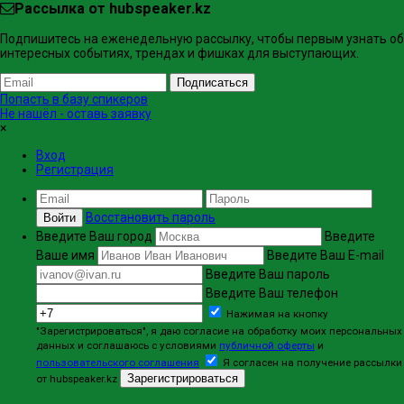
Рассылка от hubspeaker.kz
Подпишитесь на еженедельную рассылку, чтобы первым узнать об
интересных событиях, трендах и фишках ​для выступающих.
Подписаться
Попасть в базу спикеров
Не нашёл - оставь заявку
×
Вход
Регистрация
Восстановить пароль
Войти
Введите Ваш город
Введите
Ваше имя
Введите Ваш E-mail
Введите Ваш пароль
Введите Ваш телефон
Нажимая на кнопку
"Зарегистрироваться", я даю согласие на обработку моих персональных
данных и соглашаюсь с условиями
публичной оферты
и
пользовательского соглашения
Я согласен на получение рассылки
Зарегистрироваться
от hubspeaker.kz