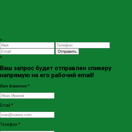
×
Отправить
×
Ваш запрос будет отправлен спикеру
напрямую на его рабочий email!
Имя Фамилия
*
Email
*
Телефон
*