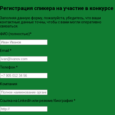
Регистрация спикера на участие в конкурсе
Заполняя данную форму, пожалуйста, убедитесь, что ваши
контактные данные точны, чтобы с вами могли оперативно
связаться.
ФИО (полностью)
*
Email
*
Телефон
*
Компания
Ссылка на LinkedIn или резюме/биография
*