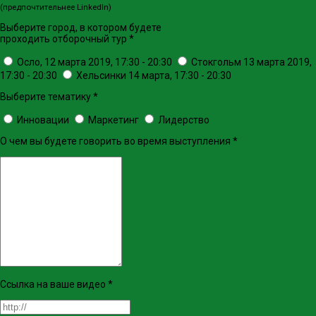
(предпочтительнее LinkedIn)
Выберите город, в котором будете
проходить отборочный тур
*
Осло, 12 марта 2019, 17:30 - 20:30
Стокгольм 13 марта 2019,
17:30 - 20:30
Хельсинки 14 марта, 17:30 - 20:30
Выберите тематику
*
Инновации
Маркетинг
Лидерство
О чем вы будете говорить во время выступления
*
Ссылка на ваше видео
*