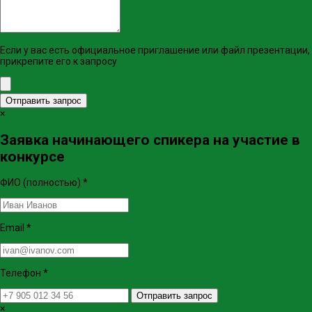
Если у вас есть официальное приглашение или файл презентации,
прикрепите его к запросу
Отправить запрос
×
Заявка начинающего спикера на участие в
конкурсе
ФИО (полностью)
*
Email
*
Телефон
*
Отправить запрос
×