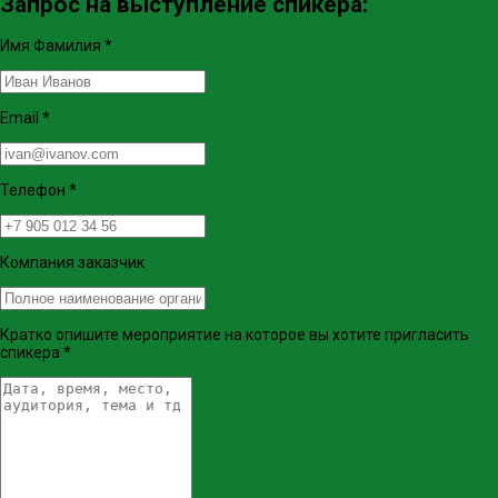
Запрос на выступление спикера:
Имя Фамилия
*
Email
*
Телефон
*
Компания заказчик
Кратко опишите мероприятие на которое вы хотите пригласить
спикера
*