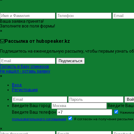
Ваша заявка принята!
Заполните все поля формы!
×
Рассылка от hubspeaker.kz
Подпишитесь на еженедельную рассылку, чтобы первым узнать об 
Подписаться
Попасть в базу спикеров
Не нашёл - оставь заявку
×
Вход
Регистрация
Вой
Введите Ваш город
Введите Ваш
Введите Ваш телефон
Нажимая
пользовательского соглашения
Я согласен на получение рассылки 
×