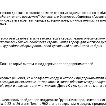
тоянно держать в голове десятки сложных задач, постоянно выбир
 действительно возможно? Основатели бизнес-сообщества «Атланты
или создать закрытый город, в котором предприниматели могут пол
ться.
ься и разговаривать, а не замыкаться в своем пузыре, опасаясь кон
стречи всех бизнес-сообществ страны. Живая среда для честного ди
 и дедлайнов сформировать свой идеальный личный трек на 4 дня,
—
Банк, который системно поддерживает предпринимателей.
нсовые решения, но и создавать среду, в которой предприниматели м
 сегодня качественные нетворкинги и живое общение между владельц
ей, идеи и возможности,
— отмечает
Денис Осин
, директор малого
.
Фестиваль пройдет при поддержке Группы Мантера, генерального
на. С 22 по 26 июня Поляна 960 станет закрытым «городом предпр