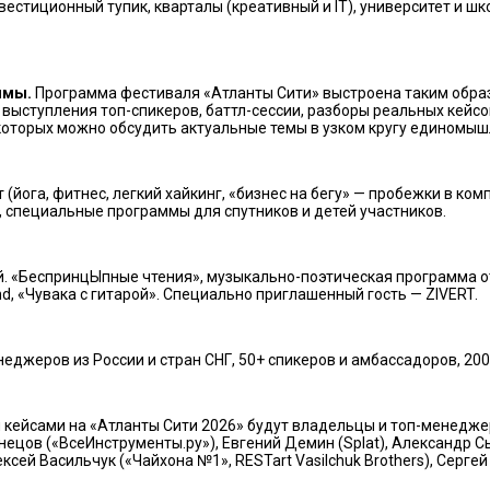
естиционный тупик, кварталы (креативный и IT), университет и шк
ммы.
Программа фестиваля «Атланты Сити» выстроена таким обра
 выступления топ-спикеров, баттл-сессии, разборы реальных кейсо
 которых можно обсудить актуальные темы в узком кругу единомыш
(йога, фитнес, легкий хайкинг, «бизнес на бегу» — пробежки в ко
и, специальные программы для спутников и детей участников.
. «БеспринцЫпные чтения», музыкально-поэтическая программа от
d, «Чувака с гитарой». Специально приглашенный гость — ZIVERT.
джеров из России и стран СНГ, 50+ спикеров и амбассадоров, 200
кейсами на «Атланты Сити 2026» будут владельцы и топ-менедже
знецов («ВсеИнструменты.ру»), Евгений Демин (Splat), Александр С
ей Васильчук («Чайхона №1», RESTart Vasilchuk Brothers), Сергей