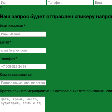
×
Ваш запрос будет отправлен спикеру напрям
Имя Фамилия
*
Email
*
Телефон
*
Компания заказчик
Кратко опишите мероприятие на которое вы хотите пригласить сп