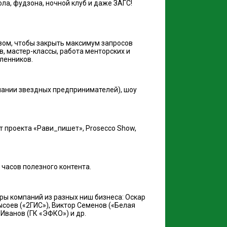
ола, фудзона, ночной клуб и даже ЗАГС!
зом, чтобы закрыть максимум запросов
в, мастер-классы, работа менторских и
ленников.
мпании звездных предпринимателей), шоу
 проекта «Рави_пишет», Prosecco Show,
 часов полезного контента.
ры компаний из разных ниш бизнеса: Оскар
ысоев («2ГИС»), Виктор Семенов («Белая
 Иванов (ГК «ЭФКО») и др.