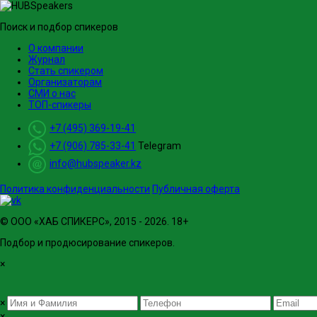
Поиск и подбор спикеров
О компании
Журнал
Стать спикером
Организаторам
СМИ о нас
ТОП-спикеры
+7 (495) 369-19-41
+7 (906) 785-33-41
Telegram
info@hubspeaker.kz
Политика конфиденциальности
Публичная оферта
© ООО «ХАБ СПИКЕРС», 2015 - 2026. 18+
Подбор и продюсирование спикеров.
×
×
×