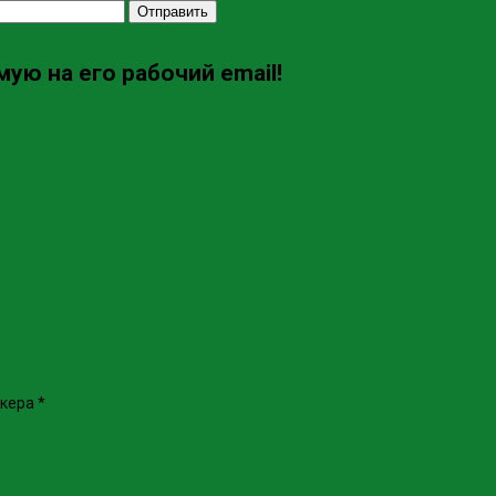
Отправить
ую на его рабочий email!
икера
*