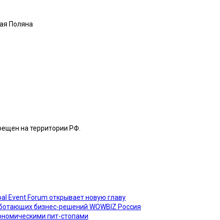
ная Поляна
рещен на территории РФ.
al Event Forum открывает новую главу
работающих бизнес-решений WOWBIZ Россия
трономическими пит-стопами