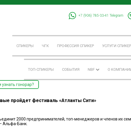
+7 (906) 785-33-41
Telegram
СПИКЕРЫ
ЧГК
ПРОФЕССИЯ СПИКЕР
УСЛУГИ СПИКЕ
ТОП-СПИКЕРЫ
СОБЫТИЯ
NBF
О КОМПАНИ
и узнать гонорар?
рвые пройдет фестиваль «Атланты Сити»
бъединит 2000 предпринимателей, топ-менеджеров и членов их сем
— Альфа-Банк.