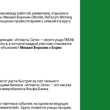
ая между работой, развитием, отдыхом и
» Михаил Воронин (Worlds, ReForum Winning
ноценно провести время с семьей и в кругу
куренции. «Атланты Сити» — своего рода ПМЭФ,
алога, в которой каждый участник становится
 объясняют
Михаил Воронин
и
Борис
огут расти быстрее за счет сильного
ами бизнеса. «Атланты Сити» — это как раз
 и микробизнеса Альфа-Банка.
 партнера события, на одном из ведущих
инимателей». Здесь появятся улицы продаж,