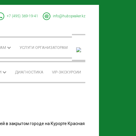
+7 (495) 369-19-41
info@hubspeaker.kz
РАМ
УСЛУГИ ОРГАНИЗАТОРАМ
И
ДИАГНОСТИКА
VIP-ЭКСКУРСИИ
ей в закрытом городе на Курорте Красная