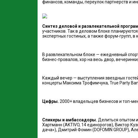
финансов, команды, переулок партнерств и инв
Синтез деловой и развлекательной програ
участников. Так в деловом блоке планируются
экспертных гостиных, а также форум-групп, в
В развлекательном блоке — ежедневный спорт 
бизнес-провалов, хор на весь двор, вечеринк
Каждый вечер — выступления звездных гостей
концерты Максима Трофимчука, True Party Ban
Цифры.
2000+ владельцев бизнесов и топ-мене
Спикеры и амбассадоры.
Делиться опытом и 
Хартманн (AKTIVO, 14 единорогов), Виктор Ку
дача»), Дмитрий Фомин (DOFOMIN GROUP), Алекс