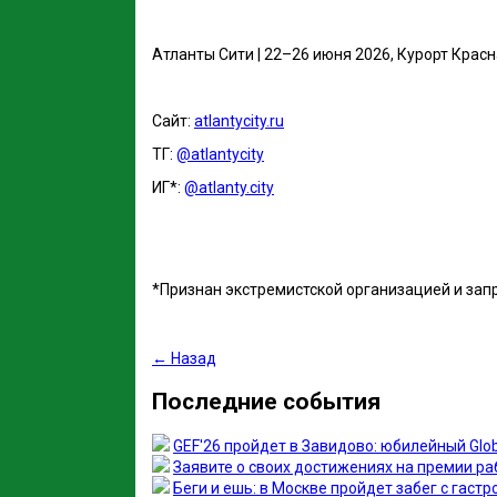
Атланты Сити | 22–26 июня 2026, Курорт Крас
Сайт:
atlantycity.ru
ТГ:
@atlantycity
ИГ*:
@atlanty.city
*Признан экстремистской организацией и зап
← Назад
Последние события
GEF'26 пройдет в Завидово: юбилейный Glob
Заявите о своих достижениях на премии 
Беги и ешь: в Москве пройдет забег с гас