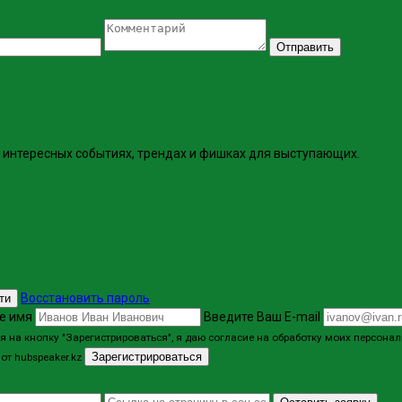
Отправить
интересных событиях, трендах и фишках ​для выступающих.
Восстановить пароль
ти
е имя
Введите Ваш E-mail
 на кнопку "Зарегистрироваться", я даю согласие на обработку моих персон
Зарегистрироваться
от hubspeaker.kz