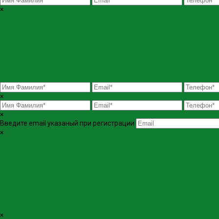
×
×
×
Введите email указаный при регистрации
×
×