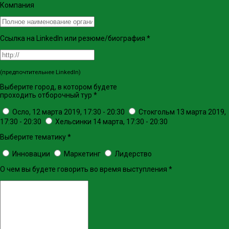
Компания
Ссылка на LinkedIn или резюме/биография
*
(предпочтительнее LinkedIn)
Выберите город, в котором будете
проходить отборочный тур
*
Осло, 12 марта 2019, 17:30 - 20:30
Стокгольм 13 марта 2019,
17:30 - 20:30
Хельсинки 14 марта, 17:30 - 20:30
Выберите тематику
*
Инновации
Маркетинг
Лидерство
О чем вы будете говорить во время выступления
*