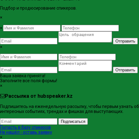
Подбор и продюсирование спикеров.
×
×
Отправить
×
Отправить
Ваша заявка принята!
Заполните все поля формы!
×
Рассылка от hubspeaker.kz
Подпишитесь на еженедельную рассылку, чтобы первым узнать об
интересных событиях, трендах и фишках ​для выступающих.
Подписаться
Попасть в базу спикеров
Не нашёл - оставь заявку
×