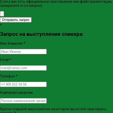
Если у вас есть официальное приглашение или файл презентации,
прикрепите его к запросу
Отправить запрос
×
Запрос на выступление спикера:
Имя Фамилия
*
Email
*
Телефон
*
Компания заказчик
Кратко опишите мероприятие на которое вы хотите пригласить