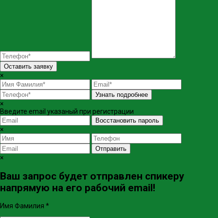
Оставить заявку
×
Узнать подробнее
×
Введите email указаный при регистрации
Восстановить пароль
×
Отправить
×
Ваш запрос будет отправлен спикеру
напрямую на его рабочий email!
Имя Фамилия
*