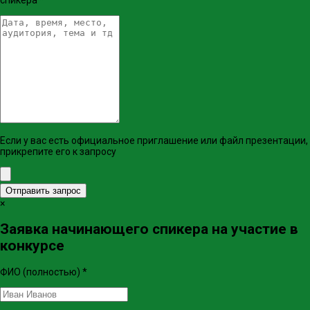
спикера
*
Если у вас есть официальное приглашение или файл презентации,
прикрепите его к запросу
Отправить запрос
×
Заявка начинающего спикера на участие в
конкурсе
ФИО (полностью)
*