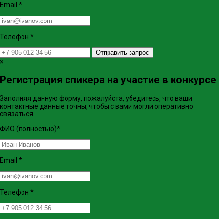
Email
*
Телефон
*
Отправить запрос
×
Регистрация спикера на участие в конкурсе
Заполняя данную форму, пожалуйста, убедитесь, что ваши
контактные данные точны, чтобы с вами могли оперативно
связаться.
ФИО (полностью)
*
Email
*
Телефон
*