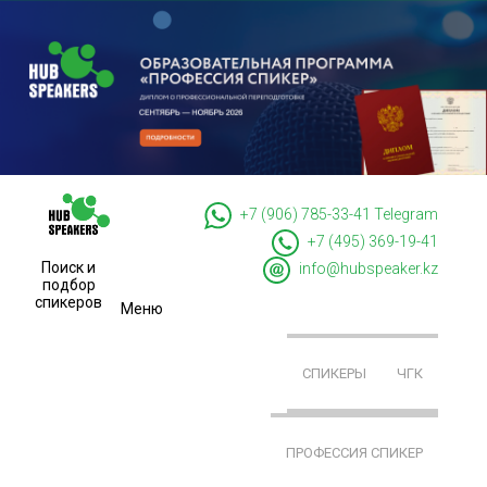
+7 (906) 785-33-41
Telegram
+7 (495) 369-19-41
Поиск и
info@hubspeaker.kz
подбор
спикеров
Меню
СПИКЕРЫ
ЧГК
ПРОФЕССИЯ СПИКЕР