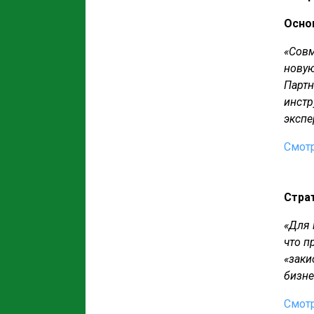
Осно
«Совм
новую
Партн
инстр
экспе
Смот
Страт
«Для 
что п
«заки
бизне
Смот