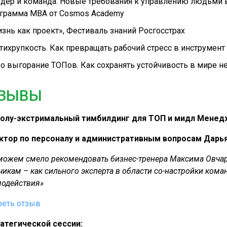
дер и команда. Новые требования к управлению людьми в
грамма MBA от Cosmos Academy
знь как проект», Фестиваль знаний Росгосстрах
тихрупкость. Как превращать рабочий стресс в инструмент 
о выгорание ТОПов. Как сохранять устойчивость в мире н
ЗЫВЫ
полу-экстримальный тимбилдинг для ТОП и мидл Менедж
ктор по персоналу и административным вопросам Дарья
ожем смело рекомендовать бизнес-тренера Максима Овчар
чикам – как сильного эксперта в области со-настройки ком
одействия»
реть отзыв
атегической сессии: