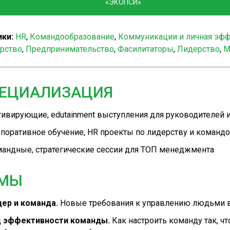
«ЭКОПСИ».
ки:
HR
,
Командообразование
,
Коммуникации и личная эф
рство
,
Предпринимательство
,
Фасилитаторы
,
Лидерство
,
М
ЕЦИАЛИЗАЦИЯ
ивирующие, edutainment выступления для руководителей 
поративное обучение, HR проекты по лидерству и команд
андные, стратегические сессии для ТОП менеджмента
МЫ
ер и команда.
Новые требования к управлению людьми в
 эффективности команды.
Как настроить команду так, ч