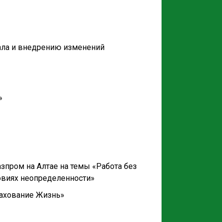
ала и внедрению изменений
»
пром на Алтае на темы «Работа без
овиях неопределенности»
рахование Жизнь»