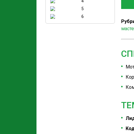
Рубри
масте
СП
Мот
Кор
Ком
ТЕ
Лид
Код