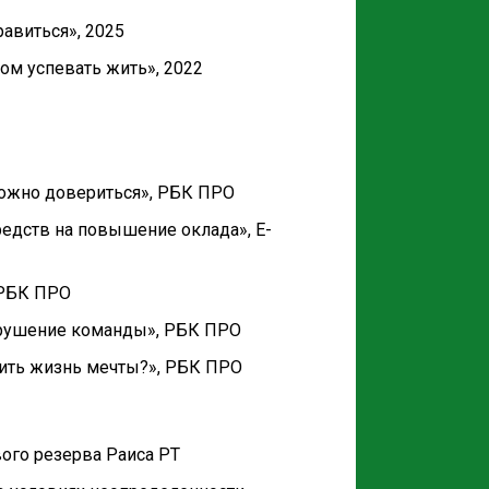
равиться», 2025
ом успевать жить», 2022
можно довериться», РБК ПРО
редств на повышение оклада», E-
 РБК ПРО
азрушение команды», РБК ПРО
жить жизнь мечты?», РБК ПРО
ого резерва Раиса РТ