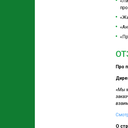
«Ли
про
«Жи
«Ан
«Пр
ОТ
Про 
Дире
«Мы м
заказ
взаим
Смот
О стр