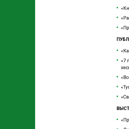
«Кн
«Ра
«Пр
ПУБЛ
«Ка
«7 
xec
«Вс
«Ту
«Св
ВЫСТ
«Пр