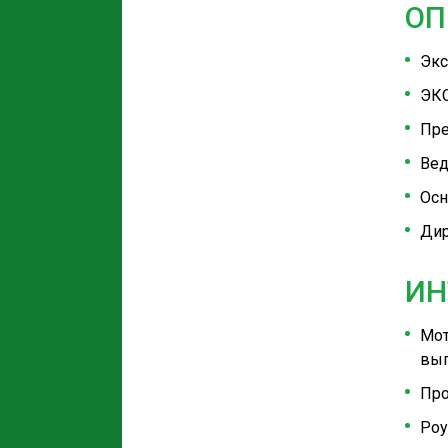
ОП
Экс
ЭКО
Пре
Вед
Осн
Дир
ИН
Мот
выг
Про
Роу