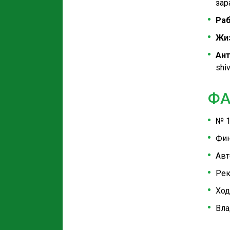
зар
Раб
Жиз
Ант
shi
ФА
№ 1
Фин
Авт
Рек
Ход
Вла