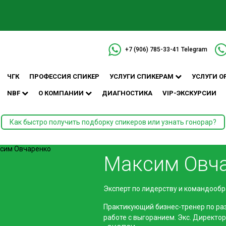
+7 (906) 785-33-41
Telegram
ЧГК
ПРОФЕССИЯ СПИКЕР
УСЛУГИ СПИКЕРАМ
УСЛУГИ О
NBF
О КОМПАНИИ
ДИАГНОСТИКА
VIP-ЭКСКУРСИИ
Как быстро получить подборку спикеров или узнать гонорар?
Максим Овч
Эксперт по лидерству и командооб
Практикующий бизнес-тренер по р
работе с выгоранием. Экс. Директо