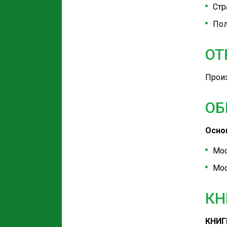
Стр
Пол
ОТ
Произ
ОБ
Осно
Мос
Мос
КН
КНИГ