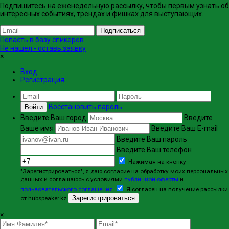
Подпишитесь на еженедельную рассылку, чтобы первым узнать об
интересных событиях, трендах и фишках ​для выступающих.
Подписаться
Попасть в базу спикеров
Не нашёл - оставь заявку
×
Вход
Регистрация
Восстановить пароль
Войти
Введите Ваш город
Введите
Ваше имя
Введите Ваш E-mail
Введите Ваш пароль
Введите Ваш телефон
Нажимая на кнопку
"Зарегистрироваться", я даю согласие на обработку моих персональных
данных и соглашаюсь с условиями
публичной оферты
и
пользовательского соглашения
Я согласен на получение рассылки
Зарегистрироваться
от hubspeaker.kz
×