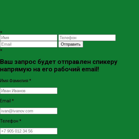
×
Отправить
×
Ваш запрос будет отправлен спикеру
напрямую на его рабочий email!
Имя Фамилия
*
Email
*
Телефон
*