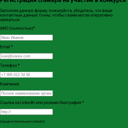
Регистрация спикера на участие в конкурсе
Заполняя данную форму, пожалуйста, убедитесь, что ваши
контактные данные точны, чтобы с вами могли оперативно
связаться.
ФИО (полностью)
*
Email
*
Телефон
*
Компания
Ссылка на LinkedIn или резюме/биография
*
(предпочтительнее LinkedIn)