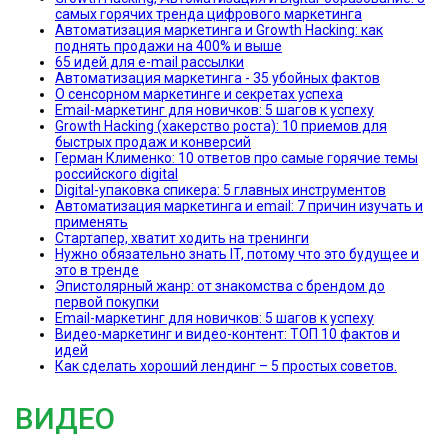
самых горячих тренда цифрового маркетинга
Автоматизация маркетинга и Growth Hacking: как
поднять продажи на 400% и выше
65 идей для e-mail рассылки
Автоматизация маркетинга - 35 убойных фактов
О сенсорном маркетинге и секретах успеха
Email-маркетинг для новичков: 5 шагов к успеху
Growth Hacking (хакерство роста): 10 приемов для
быстрых продаж и конверсий
Герман Клименко: 10 ответов про самые горячие темы
российского digital
Digital-упаковка спикера: 5 главных инструментов
Автоматизация маркетинга и email: 7 причин изучать и
применять
Стартапер, хватит ходить на тренинги
Нужно обязательно знать IT, потому что это будущее и
это в тренде
Эпистолярный жанр: от знакомства с брендом до
первой покупки
Email-маркетинг для новичков: 5 шагов к успеху
Видео-маркетинг и видео-контент: ТОП 10 фактов и
идей
Как сделать хороший лендинг – 5 простых советов.
ВИДЕО