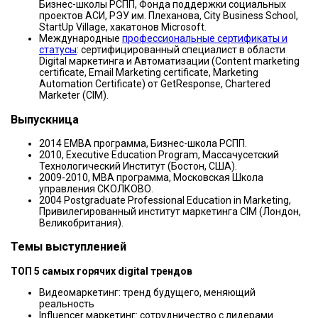
Бизнес-школы РСПП, Фонда поддержки социальных
проектов АСИ, РЭУ им. Плеханова, City Business School,
StartUp Village, хакатонов Microsoft.
Международные
профессиональные сертификаты и
статусы
: сертифицированный специалист в области
Digital маркетинга и Автоматизации (Content marketing
certificate, Email Marketing certificate, Marketing
Automation Certificate) от GetResponse, Chartered
Marketer (CIM).
Выпускница
2014 EMBA программа, Бизнес-школа РСПП.
2010, Executive Education Program, Массачусетский
Технологический Институт (Бостон, США).
2009-2010, MBA программа, Московская Школа
управления СКОЛКОВО.
2004 Postgraduate Professional Education in Marketing,
Привилегированный институт маркетинга CIM (Лондон,
Великобритания).
Темы выступленией
ТОП 5 самых горячих digital трендов
Видеомаркетинг: тренд будущего, меняющий
реальность
Influencer маркетинг: сотрудничество с лидерами