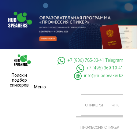
+7 (906) 785-33-41
Telegram
+7 (495) 369-19-41
Поиск и
info@hubspeaker.kz
подбор
спикеров
Меню
СПИКЕРЫ
ЧГК
ПРОФЕССИЯ СПИКЕР