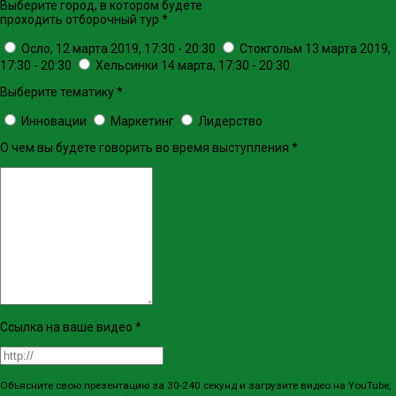
Выберите город, в котором будете
проходить отборочный тур
*
Осло, 12 марта 2019, 17:30 - 20:30
Стокгольм 13 марта 2019,
17:30 - 20:30
Хельсинки 14 марта, 17:30 - 20:30
Выберите тематику
*
Инновации
Маркетинг
Лидерство
О чем вы будете говорить во время выступления
*
Ссылка на ваше видео
*
Объясните свою презентацию за 30-240 секунд и загрузите видео на YouTube,