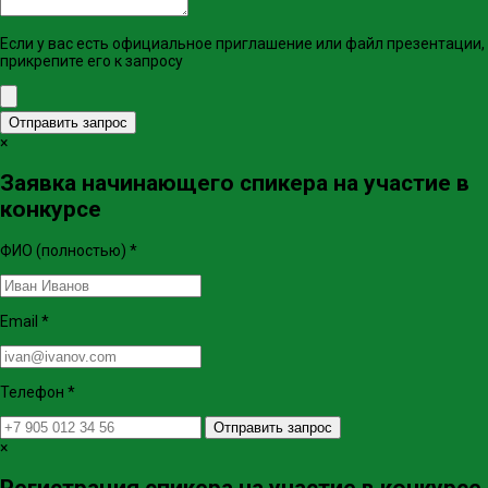
Если у вас есть официальное приглашение или файл презентации,
прикрепите его к запросу
Отправить запрос
×
Заявка начинающего спикера на участие в
конкурсе
ФИО (полностью)
*
Email
*
Телефон
*
Отправить запрос
×