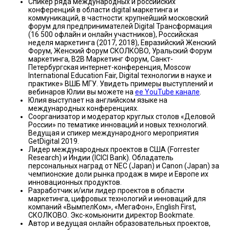
Спикер ряда международных и российских
конференций в области digital маркетинга и
коммуникаций, в частности: крупнейший московский
форум для предпринимателей Digital Трансформация
(16 500 офлайн и онлайн участников), Российская
неделя маркетинга (2017, 2018), Евразийский Женский
Форум, Женский Форум СКОЛКОВО, Уральский Форум
маркетинга, B2B Маркетинг Форум, Санкт-
Петербургская интернет-конференция, Moscow
International Education Fair, Digital технологии в науке и
практике» ВШБ МГУ. Увидеть примеры выступлений и
вебинаров Юлии вы можете на
ее YouTube канале
.
Юлия выступает на английском языке на
международных конференциях.
Соорганизатор и модератор круглых столов «Деловой
России» по тематике инноваций и новых технологий.
Ведущая и спикер международного мероприятия
GetDigital 2019.
Лидер международных проектов в США (Forrester
Research) и Индии (ICICI Bank). Обладатель
персональных наград от NEC (Japan) и Canon (Japan) за
чемпионские доли рынка продаж в мире и Европе их
инновационных продуктов.
Разработчик и/или лидер проектов в области
маркетинга, цифровых технологий и инноваций для
компаний «ВымпелКом», «МегаФон», English First,
СКОЛКОВО. Экс-комьюнити директор Bookmate.
Автор и ведущая онлайн образовательных проектов,