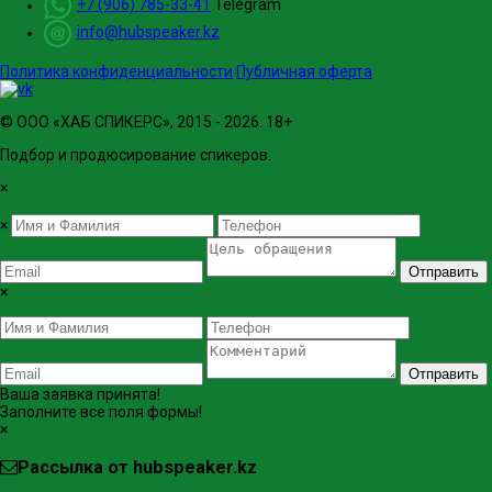
+7 (906) 785-33-41
Telegram
info@hubspeaker.kz
Политика конфиденциальности
Публичная оферта
© ООО «ХАБ СПИКЕРС», 2015 - 2026. 18+
Подбор и продюсирование спикеров.
×
×
Отправить
×
Отправить
Ваша заявка принята!
Заполните все поля формы!
×
Рассылка от hubspeaker.kz