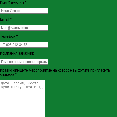
Имя Фамилия
*
Email
*
Телефон
*
Компания заказчик
Кратко опишите мероприятие на которое вы хотите пригласить
спикера
*