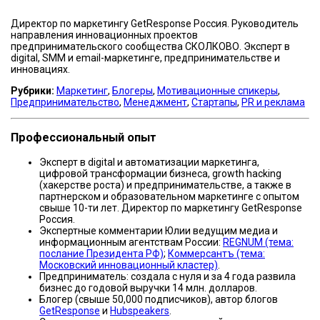
Директор по маркетингу GetResponse Россия. Руководитель
направления инновационных проектов
предпринимательского сообщества СКОЛКОВО. Эксперт в
digital, SMM и email-маркетинге, предпринимательстве и
инновациях.
Рубрики:
Маркетинг
,
Блогеры
,
Мотивационные спикеры
,
Предпринимательство
,
Менеджмент
,
Стартапы
,
PR и реклама
Профессиональный опыт
Эксперт в digital и автоматизации маркетинга,
цифровой трансформации бизнеса, growth hacking
(хакерстве роста) и предпринимательстве, а также в
партнерском и образовательном маркетинге с опытом
свыше 10-ти лет. Директор по маркетингу GetResponse
Россия.
Экспертные комментарии Юлии ведущим медиа и
информационным агентствам России:
REGNUM (тема:
послание Президента РФ)
;
Коммерсантъ (тема:
Московский инновационный кластер)
.
Предприниматель: создала с нуля и за 4 года развила
бизнес до годовой выручки 14 млн. долларов.
Блогер (свыше 50,000 подписчиков), автор блогов
GetResponse
и
Hubspeakers
.