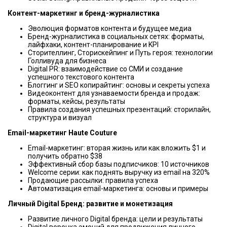
Контент-маркетинг и бренд-журналистика
Эволюция форматов контента и будущее медиа
Бренд-журналистика в социальных сетях: форматы,
лайфхаки, контент-планирование и KPI
Сторителлинг, Сторискейпинг и Путь героя: технологии
Голливуда для бизнеса
Digital PR: взаимодействие со СМИ и создание
успешного текстового контента
Блоггинг и SEO копирайтинг: основы и секреты успеха
Видеоконтент для узнаваемости бренда и продаж:
форматы, кейсы, результаты
Правила создания успешных презентаций: сторилайн,
структура и визуал
Email-маркетинг Haute Couture
Email-маркетинг: вторая жизнь или как вложить $1 и
получить обратно $38
Эффективный сбор базы подписчиков: 10 источников
Welcome серии: как поднять выручку из email на 320%
Продающие рассылки: правила успеха
Автоматизация email-маркетинга: основы и примеры
Личный Digital Бренд: развитие и монетизация
Развитие личного Digital бренда: цели и результаты
Digital воронка эмоций для продвижения личного