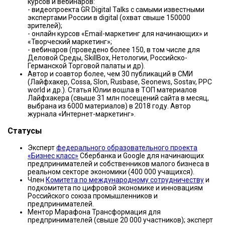
курсов и вебинаров:
- видеопроекта GR Digital Talks с самыми известными
экспертами России в digital (охват свыше 150000
зрителей);
- онлайн курсов «Email-маркетинг для начинающих» и
«Творческий маркетинг»;
- вебинаров (проведено более 150, в том числе для
Деловой Среды, SkillBox, Нетологии, Российско-
Германской Торговой палаты и др).
Автор и соавтор более, чем 30 публикаций в СМИ
(Лайфхакер, Cossa, Slon, Rusbase, Seonews, Sostav, PPC
world и др.). Статья Юлии вошла в ТОП материалов
Лайфхакера (свыше 31 млн посещений сайта в месяц,
выбрана из 6000 материалов) в 2018 году. Автор
журнала «Интернет-маркетинг».
Статусы
Эксперт
федерального образовательного проекта
«Бизнес класс»
Сбербанка и Google для начинающих
предпринимателей и собственников малого бизнеса в
реальном секторе экономики (400 000 учащихся).
Член
Комитета по международному сотрудничеству
и
подкомитета по цифровой экономике и инновациям
Российского союза промышленников и
предпринимателей.
Ментор Марафона Трансформация для
предпринимателей (свыше 20 000 участников); эксперт