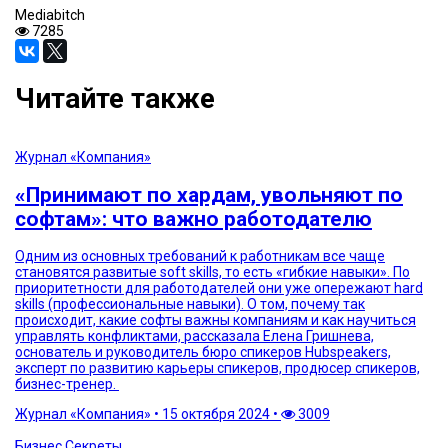
Mediabitch
7285
Читайте также
Журнал «Компания»
«Принимают по хардам, увольняют по
софтам»: что важно работодателю
Одним из основных требований к работникам все чаще
становятся развитые soft skills, то есть «гибкие навыки». По
приоритетности для работодателей они уже опережают hard
skills (профессиональные навыки). О том, почему так
происходит, какие софты важны компаниям и как научиться
управлять конфликтами, рассказала Елена Гришнева,
основатель и руководитель бюро спикеров Hubspeakers,
эксперт по развитию карьеры спикеров, продюсер спикеров,
бизнес-тренер.
Журнал «Компания»
•
15 октября 2024
•
3009
Бизнес Секреты