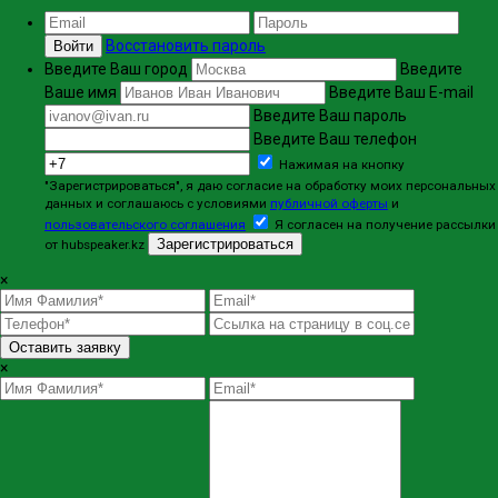
Восстановить пароль
Войти
Введите Ваш город
Введите
Ваше имя
Введите Ваш E-mail
Введите Ваш пароль
Введите Ваш телефон
Нажимая на кнопку
"Зарегистрироваться", я даю согласие на обработку моих персональных
данных и соглашаюсь с условиями
публичной оферты
и
пользовательского соглашения
Я согласен на получение рассылки
Зарегистрироваться
от hubspeaker.kz
×
Оставить заявку
×