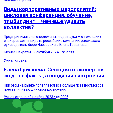
Виды корпоративных мероприятий:
цикловая конференция, обучение,
тимбилдинг — чем еще удивить
коллектив?
Предприниматели, спортсмены, люди науки — о том, каких
спикеров хотят видеть российские компании, рассказала
руководитель бюро Hubspeakers Елена Гришнева
Бизнес Секреты
•
9 октября 2024
•
2799
Умная страна
Елена Гришнева: Сегодня от экспертов
ждут не факты, а создания настроения
При этом на рынке появляется все больше псевдоспикеров,
преувеличивающих свои достижения
Умная страна
•
3 ноября 2023
•
2996