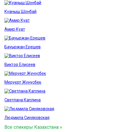
Куаныш Шонбай
Амир Куат
Бауыржан Ерешев
Виктор Елисеев
Меруерт Жунусбек
Светлана Каплина
Людмила Синяковская
Все спикеры Казахстана »