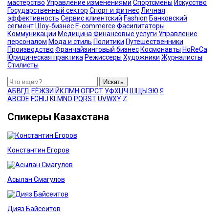
мастерство
Управление изменениями
Спортсмены
Искусство
Государственный сектор
Спорт и фитнес
Личная
эффективность
Сервис клиентский
Fashion
Банковский
сегмент
Шоу-бизнес
E-commerce
Фасилитаторы
Коммуникации
Медицина
Финансовые услуги
Управление
персоналом
Мода и стиль
Политики
Путешественники
Производство
Франчайзинговый бизнес
Космонавты
HoReCa
Юридическая практика
Режиссеры
Художники
Журналисты
Стилисты
Искать
А
Б
В
Г
Д
Е
Ё
Ж
З
И
Й
К
Л
М
Н
О
П
Р
С
Т
У
Ф
Х
Ц
Ч
Ш
Щ
Ы
Э
Ю
Я
A
B
C
D
E
F
G
H
I
J
K
L
M
N
O
P
Q
R
S
T
U
V
W
X
Y
Z
Спикеры Казахстана
Константин Егоров
Асылан Смагулов
Дияз Байсеитов