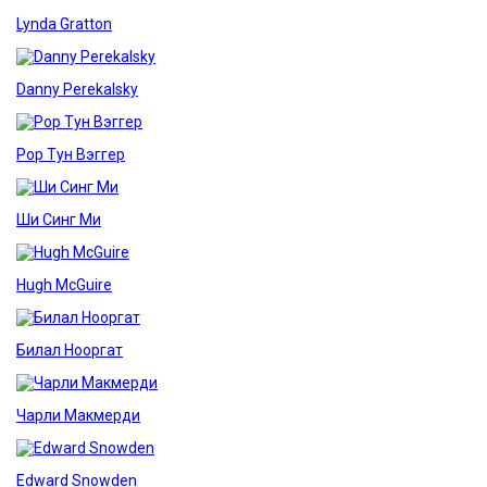
Lynda Gratton
Danny Perekalsky
Рор Тун Вэггер
Ши Синг Ми
Hugh McGuire
Билал Нооргат
Чарли Макмерди
Edward Snowden