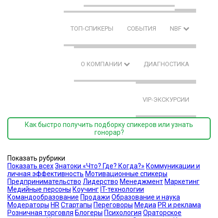
ТОП-СПИКЕРЫ
СОБЫТИЯ
NBF
О КОМПАНИИ
ДИАГНОСТИКА
VIP-ЭКСКУРСИИ
Как быстро получить подборку спикеров или узнать
гонорар?
Показать рубрики
Показать всех
Знатоки «Что? Где? Когда?»
Коммуникации и
личная эффективность
Мотивационные спикеры
Предпринимательство
Лидерство
Менеджмент
Маркетинг
Медийные персоны
Коучинг
IT-технологии
Командообразование
Продажи
Образование и наука
Модераторы
HR
Стартапы
Переговоры
Медиа
PR и реклама
Розничная торговля
Блогеры
Психология
Ораторское