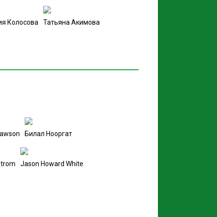
я Колосова
Татьяна Акимова
Lawson
Билал Нооргат
dstrom
Jason Howard White