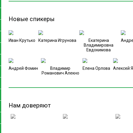
Новые спикеры
Иван Крутько
Катерина Игрунова
Екатерина
Андр
Владимировна
Евдокимова
Андрей Фомин
Владимир
Елена Орлова
Алексей 
Романович Алекно
Нам доверяют