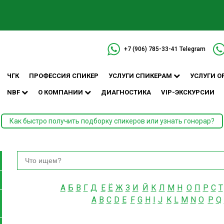
+7 (906) 785-33-41
Telegram
ЧГК
ПРОФЕССИЯ СПИКЕР
УСЛУГИ СПИКЕРАМ
УСЛУГИ О
NBF
О КОМПАНИИ
ДИАГНОСТИКА
VIP-ЭКСКУРСИИ
Как быстро получить подборку спикеров или узнать гонорар?
А
Б
В
Г
Д
Е
Ё
Ж
З
И
Й
К
Л
М
Н
О
П
Р
С
Т
A
B
C
D
E
F
G
H
I
J
K
L
M
N
O
P
Q