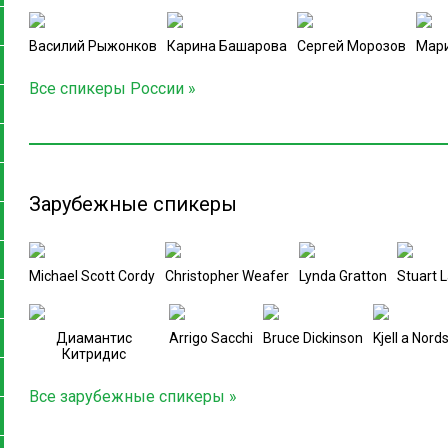
Василий Рыжонков
Карина Башарова
Сергей Морозов
Мари
Все спикеры России »
Зарубежные спикеры
Michael Scott Cordy
Christopher Weafer
Lynda Gratton
Stuart 
Диамантис
Arrigo Sacchi
Bruce Dickinson
Kjell a Nor
Китридис
Все зарубежные спикеры »