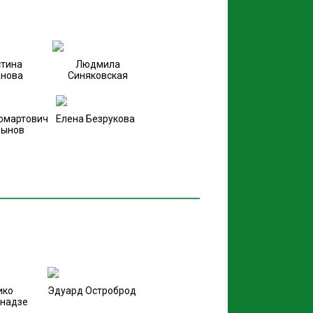
тина
Людмила
нова
Синяковская
омартович
Елена Безрукова
рынов
ико
Эдуард Остроброд
надзе