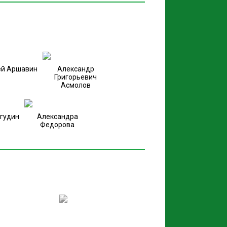
ей Аршавин
Александр
Григорьевич
Асмолов
Ягудин
Александра
Федорова