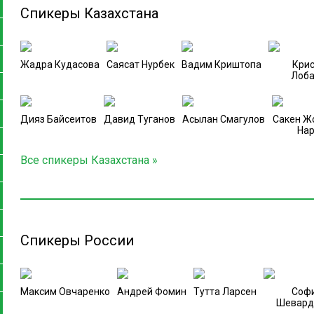
Спикеры Казахстана
Жадра Кудасова
Саясат Нурбек
Вадим Криштопа
Крис
Лоба
Дияз Байсеитов
Давид Туганов
Асылан Смагулов
Сакен Ж
На
Все спикеры Казахстана »
Спикеры России
Максим Овчаренко
Андрей Фомин
Тутта Ларсен
Соф
Шевард