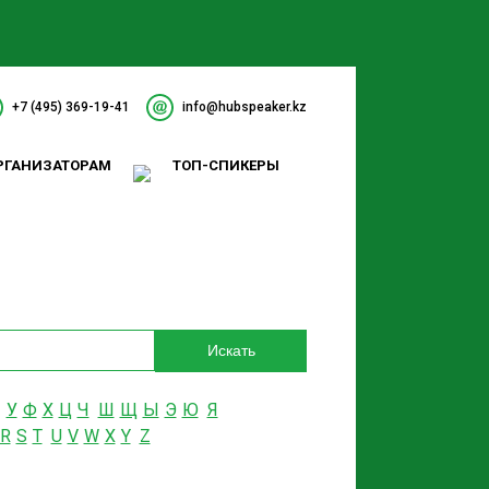
+7 (495) 369-19-41
info@hubspeaker.kz
РГАНИЗАТОРАМ
ТОП-СПИКЕРЫ
Искать
У
Ф
Х
Ц
Ч
Ш
Щ
Ы
Э
Ю
Я
R
S
T
U
V
W
X
Y
Z