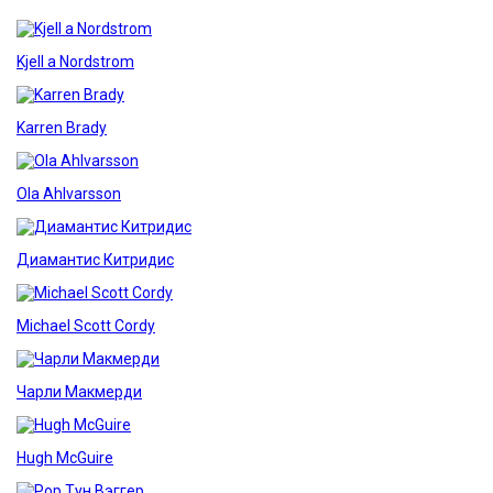
Kjell a Nordstrom
Karren Brady
Ola Ahlvarsson
Диамантис Китридис
Michael Scott Cordy
Чарли Макмерди
Hugh McGuire