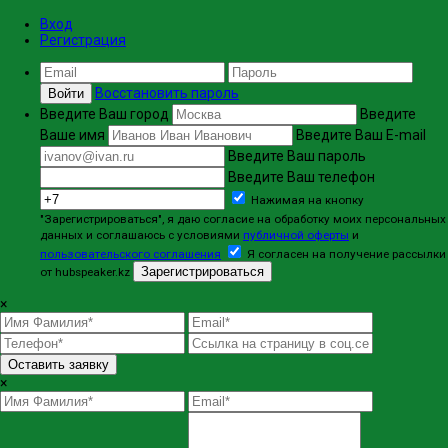
Вход
Регистрация
Восстановить пароль
Войти
Введите Ваш город
Введите
Ваше имя
Введите Ваш E-mail
Введите Ваш пароль
Введите Ваш телефон
Нажимая на кнопку
"Зарегистрироваться", я даю согласие на обработку моих персональных
данных и соглашаюсь с условиями
публичной оферты
и
пользовательского соглашения
Я согласен на получение рассылки
Зарегистрироваться
от hubspeaker.kz
×
Оставить заявку
×