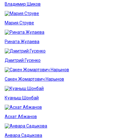
Владимир Шиков
Мария Струве
Рината Жулаева
Дмитрий Гусенко
Сакен Жомартович Нарынов
Куаныш Шонбай
Асхат Абжанов
Анвара Садыкова