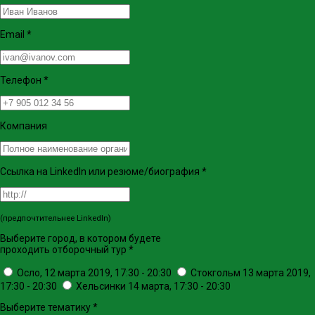
Email
*
Телефон
*
Компания
Ссылка на LinkedIn или резюме/биография
*
(предпочтительнее LinkedIn)
Выберите город, в котором будете
проходить отборочный тур
*
Осло, 12 марта 2019, 17:30 - 20:30
Стокгольм 13 марта 2019,
17:30 - 20:30
Хельсинки 14 марта, 17:30 - 20:30
Выберите тематику
*