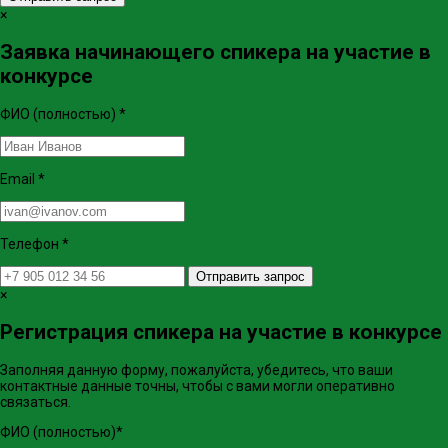
×
Заявка начинающего спикера на участие в
конкурсе
ФИО (полностью)
*
Email
*
Телефон
*
Отправить запрос
×
Регистрация спикера на участие в конкурсе
Заполняя данную форму, пожалуйста, убедитесь, что ваши
контактные данные точны, чтобы с вами могли оперативно
связаться.
ФИО (полностью)
*