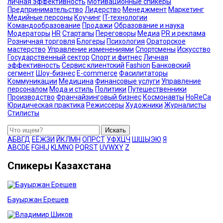
личная эффективность
Мотивационные спикеры
Предпринимательство
Лидерство
Менеджмент
Маркетинг
Медийные персоны
Коучинг
IT-технологии
Командообразование
Продажи
Образование и наука
Модераторы
HR
Стартапы
Переговоры
Медиа
PR и реклама
Розничная торговля
Блогеры
Психология
Ораторское
мастерство
Управление изменениями
Спортсмены
Искусство
Государственный сектор
Спорт и фитнес
Личная
эффективность
Сервис клиентский
Fashion
Банковский
сегмент
Шоу-бизнес
E-commerce
Фасилитаторы
Коммуникации
Медицина
Финансовые услуги
Управление
персоналом
Мода и стиль
Политики
Путешественники
Производство
Франчайзинговый бизнес
Космонавты
HoReCa
Юридическая практика
Режиссеры
Художники
Журналисты
Стилисты
Искать
А
Б
В
Г
Д
Е
Ё
Ж
З
И
Й
К
Л
М
Н
О
П
Р
С
Т
У
Ф
Х
Ц
Ч
Ш
Щ
Ы
Э
Ю
Я
A
B
C
D
E
F
G
H
I
J
K
L
M
N
O
P
Q
R
S
T
U
V
W
X
Y
Z
Спикеры Казахстана
Бауыржан Ерешев