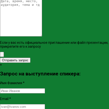
Если у вас есть официальное приглашение или файл презентации,
прикрепите его к запросу
Отправить запрос
×
Запрос на выступление спикера:
Имя Фамилия
*
Email
*