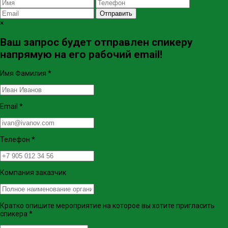
Отправить
×
Ваш запрос будет отправлен спикеру
напрямую на его рабочий email!
Имя Фамилия
*
Email
*
Телефон
*
Компания заказчик
Кратко опишите мероприятие на которое вы хотите пригласить
спикера
*