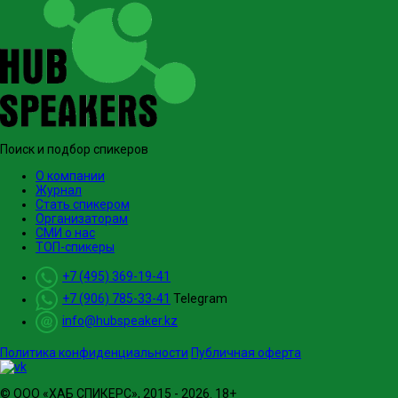
Поиск и подбор спикеров
О компании
Журнал
Стать спикером
Организаторам
СМИ о нас
ТОП-спикеры
+7 (495) 369-19-41
+7 (906) 785-33-41
Telegram
info@hubspeaker.kz
Политика конфиденциальности
Публичная оферта
© ООО «ХАБ СПИКЕРС», 2015 - 2026. 18+