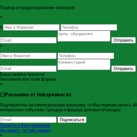
Подбор и продюсирование спикеров.
×
×
Отправить
×
Отправить
Ваша заявка принята!
Заполните все поля формы!
×
Рассылка от hubspeaker.kz
Подпишитесь на еженедельную рассылку, чтобы первым узнать об
интересных событиях, трендах и фишках ​для выступающих.
Подписаться
Попасть в базу спикеров
Не нашёл - оставь заявку
×