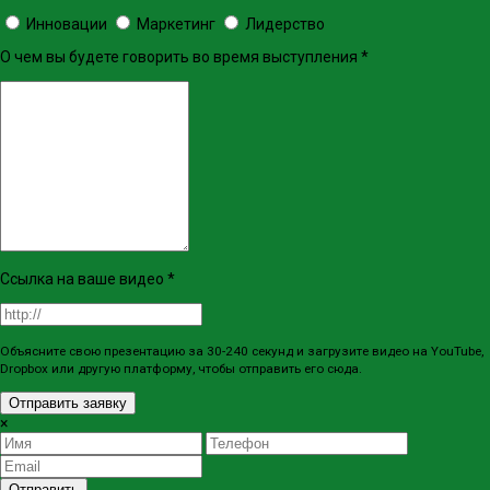
Инновации
Маркетинг
Лидерство
О чем вы будете говорить во время выступления
*
Ссылка на ваше видео
*
Объясните свою презентацию за 30-240 секунд и загрузите видео на YouTube,
Dropbox или другую платформу, чтобы отправить его сюда.
Отправить заявку
×
Отправить