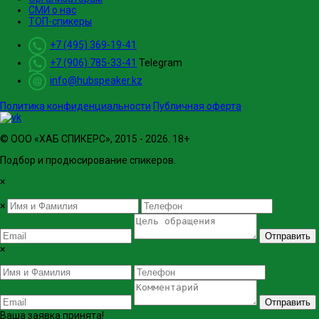
СМИ о нас
ТОП-спикеры
+7 (495) 369-19-41
+7 (906) 785-33-41
Telegram
info@hubspeaker.kz
Политика конфиденциальности
Публичная оферта
© ООО «ХАБ СПИКЕРС», 2015 - 2026. 18+
Подбор и продюсирование спикеров.
×
×
Отправить
×
Отправить
Ваша заявка принята!