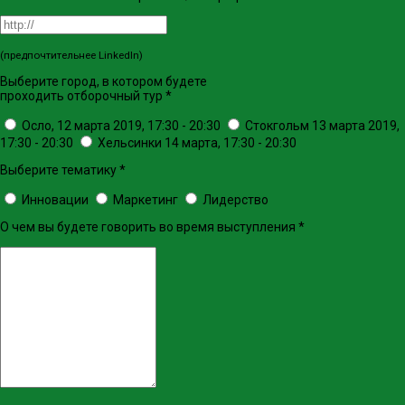
(предпочтительнее LinkedIn)
Выберите город, в котором будете
проходить отборочный тур
*
Осло, 12 марта 2019, 17:30 - 20:30
Стокгольм 13 марта 2019,
17:30 - 20:30
Хельсинки 14 марта, 17:30 - 20:30
Выберите тематику
*
Инновации
Маркетинг
Лидерство
О чем вы будете говорить во время выступления
*