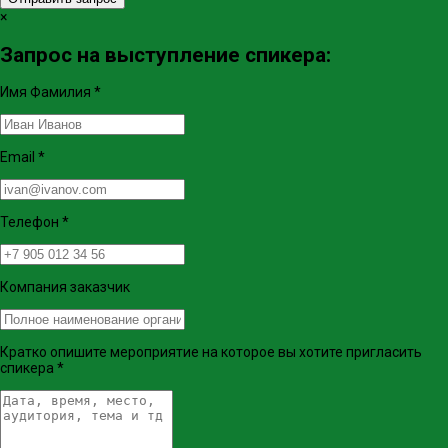
×
Запрос на выступление спикера:
Имя Фамилия
*
Email
*
Телефон
*
Компания заказчик
Кратко опишите мероприятие на которое вы хотите пригласить
спикера
*