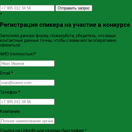
Отправить запрос
×
Регистрация спикера на участие в конкурсе
Заполняя данную форму, пожалуйста, убедитесь, что ваши
контактные данные точны, чтобы с вами могли оперативно
связаться.
ФИО (полностью)
*
Email
*
Телефон
*
Компания
Ссылка на LinkedIn или резюме/биография
*