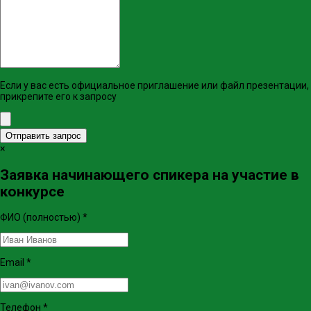
Если у вас есть официальное приглашение или файл презентации,
прикрепите его к запросу
Отправить запрос
×
Заявка начинающего спикера на участие в
конкурсе
ФИО (полностью)
*
Email
*
Телефон
*