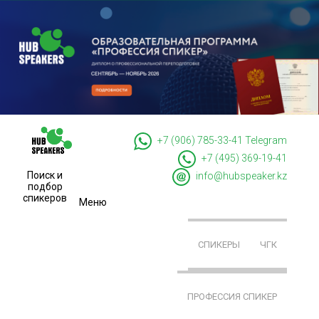
+7 (906) 785-33-41
Telegram
+7 (495) 369-19-41
Поиск и
info@hubspeaker.kz
подбор
спикеров
Меню
СПИКЕРЫ
ЧГК
ПРОФЕССИЯ СПИКЕР