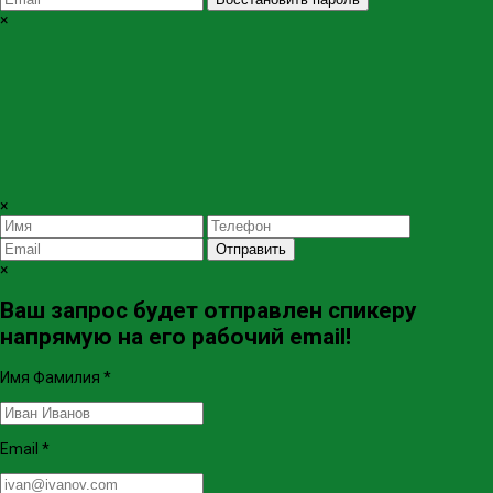
×
×
Отправить
×
Ваш запрос будет отправлен спикеру
напрямую на его рабочий email!
Имя Фамилия
*
Email
*