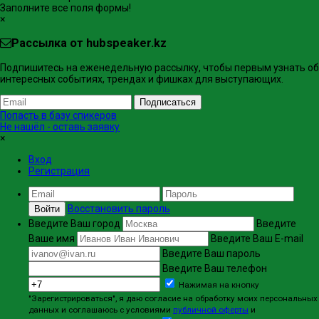
Заполните все поля формы!
×
Рассылка от hubspeaker.kz
Подпишитесь на еженедельную рассылку, чтобы первым узнать об
интересных событиях, трендах и фишках ​для выступающих.
Подписаться
Попасть в базу спикеров
Не нашёл - оставь заявку
×
Вход
Регистрация
Восстановить пароль
Войти
Введите Ваш город
Введите
Ваше имя
Введите Ваш E-mail
Введите Ваш пароль
Введите Ваш телефон
Нажимая на кнопку
"Зарегистрироваться", я даю согласие на обработку моих персональных
данных и соглашаюсь с условиями
публичной оферты
и