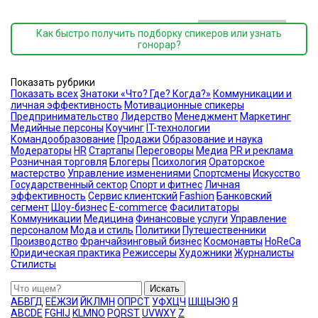
Как быстро получить подборку спикеров или узнать
гонорар?
Показать рубрики
Показать всех
Знатоки «Что? Где? Когда?»
Коммуникации и
личная эффективность
Мотивационные спикеры
Предпринимательство
Лидерство
Менеджмент
Маркетинг
Медийные персоны
Коучинг
IT-технологии
Командообразование
Продажи
Образование и наука
Модераторы
HR
Стартапы
Переговоры
Медиа
PR и реклама
Розничная торговля
Блогеры
Психология
Ораторское
мастерство
Управление изменениями
Спортсмены
Искусство
Государственный сектор
Спорт и фитнес
Личная
эффективность
Сервис клиентский
Fashion
Банковский
сегмент
Шоу-бизнес
E-commerce
Фасилитаторы
Коммуникации
Медицина
Финансовые услуги
Управление
персоналом
Мода и стиль
Политики
Путешественники
Производство
Франчайзинговый бизнес
Космонавты
HoReCa
Юридическая практика
Режиссеры
Художники
Журналисты
Стилисты
Искать
А
Б
В
Г
Д
Е
Ё
Ж
З
И
Й
К
Л
М
Н
О
П
Р
С
Т
У
Ф
Х
Ц
Ч
Ш
Щ
Ы
Э
Ю
Я
A
B
C
D
E
F
G
H
I
J
K
L
M
N
O
P
Q
R
S
T
U
V
W
X
Y
Z