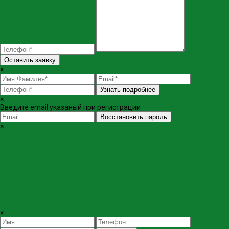
Оставить заявку
×
Узнать подробнее
×
Введите email указаный при регистрации
Восстановить пароль
×
×