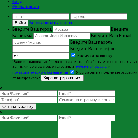
Вход
Регистрация
Восстановить пароль
Войти
Введите Ваш город
Введите
Ваше имя
Введите Ваш E-mail
Введите Ваш пароль
Введите Ваш телефон
Нажимая на кнопку
"Зарегистрироваться", я даю согласие на обработку моих персональных
данных и соглашаюсь с условиями
публичной оферты
и
пользовательского соглашения
Я согласен на получение рассылки
Зарегистрироваться
от hubspeaker.kz
×
Оставить заявку
×