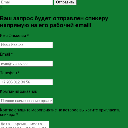
Отправить
×
Ваш запрос будет отправлен спикеру
напрямую на его рабочий email!
Имя Фамилия
*
Email
*
Телефон
*
Компания заказчик
Кратко опишите мероприятие на которое вы хотите пригласить
спикера
*