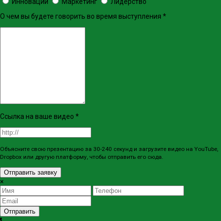
Инновации
Маркетинг
Лидерство
О чем вы будете говорить во время выступления
*
Ссылка на ваше видео
*
Объясните свою презентацию за 30-240 секунд и загрузите видео на YouTube,
Dropbox или другую платформу, чтобы отправить его сюда.
Отправить заявку
×
Отправить