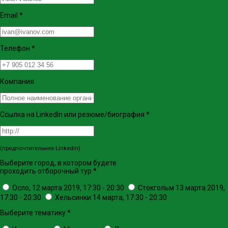
Email
*
Телефон
*
Компания
Ссылка на LinkedIn или резюме/биография
*
(предпочтительнее LinkedIn)
Выберите город, в котором будете
проходить отборочный тур
*
Осло, 12 марта 2019, 17:30 - 20:30
Стокгольм 13 марта 2019,
17:30 - 20:30
Хельсинки 14 марта, 17:30 - 20:30
Выберите тематику
*