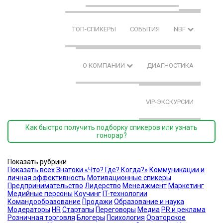
ТОП-СПИКЕРЫ
СОБЫТИЯ
NBF
О КОМПАНИИ
ДИАГНОСТИКА
VIP-ЭКСКУРСИИ
Как быстро получить подборку спикеров или узнать
гонорар?
Показать рубрики
Показать всех
Знатоки «Что? Где? Когда?»
Коммуникации и
личная эффективность
Мотивационные спикеры
Предпринимательство
Лидерство
Менеджмент
Маркетинг
Медийные персоны
Коучинг
IT-технологии
Командообразование
Продажи
Образование и наука
Модераторы
HR
Стартапы
Переговоры
Медиа
PR и реклама
Розничная торговля
Блогеры
Психология
Ораторское