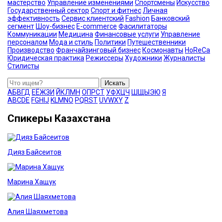
мастерство
Управление изменениями
Спортсмены
Искусство
Государственный сектор
Спорт и фитнес
Личная
эффективность
Сервис клиентский
Fashion
Банковский
сегмент
Шоу-бизнес
E-commerce
Фасилитаторы
Коммуникации
Медицина
Финансовые услуги
Управление
персоналом
Мода и стиль
Политики
Путешественники
Производство
Франчайзинговый бизнес
Космонавты
HoReCa
Юридическая практика
Режиссеры
Художники
Журналисты
Стилисты
Искать
А
Б
В
Г
Д
Е
Ё
Ж
З
И
Й
К
Л
М
Н
О
П
Р
С
Т
У
Ф
Х
Ц
Ч
Ш
Щ
Ы
Э
Ю
Я
A
B
C
D
E
F
G
H
I
J
K
L
M
N
O
P
Q
R
S
T
U
V
W
X
Y
Z
Спикеры Казахстана
Дияз Байсеитов
Марина Хащук
Алия Шаяхметова