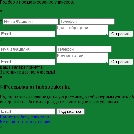
Подбор и продюсирование спикеров.
×
×
Отправить
×
Отправить
Ваша заявка принята!
Заполните все поля формы!
×
Рассылка от hubspeaker.kz
Подпишитесь на еженедельную рассылку, чтобы первым узнать об
интересных событиях, трендах и фишках ​для выступающих.
Подписаться
Попасть в базу спикеров
Не нашёл - оставь заявку
×