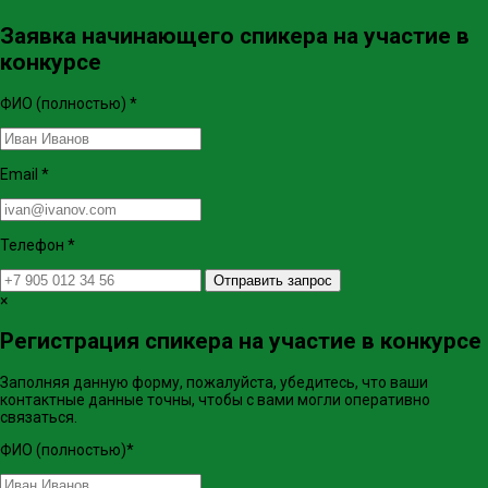
Заявка начинающего спикера на участие в
конкурсе
ФИО (полностью)
*
Email
*
Телефон
*
Отправить запрос
×
Регистрация спикера на участие в конкурсе
Заполняя данную форму, пожалуйста, убедитесь, что ваши
контактные данные точны, чтобы с вами могли оперативно
связаться.
ФИО (полностью)
*