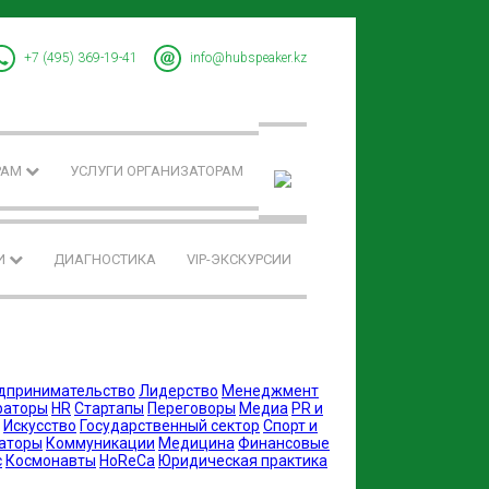
+7 (495) 369-19-41
info@hubspeaker.kz
РАМ
УСЛУГИ ОРГАНИЗАТОРАМ
И
ДИАГНОСТИКА
VIP-ЭКСКУРСИИ
дпринимательство
Лидерство
Менеджмент
раторы
HR
Стартапы
Переговоры
Медиа
PR и
Искусство
Государственный сектор
Спорт и
аторы
Коммуникации
Медицина
Финансовые
с
Космонавты
HoReCa
Юридическая практика