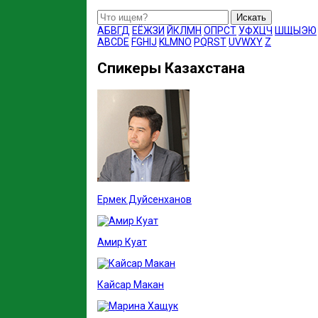
Искать
А
Б
В
Г
Д
Е
Ё
Ж
З
И
Й
К
Л
М
Н
О
П
Р
С
Т
У
Ф
Х
Ц
Ч
Ш
Щ
Ы
Э
Ю
A
B
C
D
E
F
G
H
I
J
K
L
M
N
O
P
Q
R
S
T
U
V
W
X
Y
Z
Спикеры Казахстана
Ермек Дуйсенханов
Амир Куат
Кайсар Макан