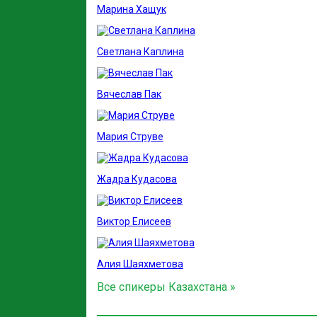
Марина Хащук
Светлана Каплина
Вячеслав Пак
Мария Струве
Жадра Кудасова
Виктор Елисеев
Алия Шаяхметова
Все спикеры Казахстана »