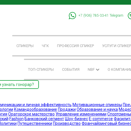
+7 (906) 785-33-41
Telegram
СПИКЕРЫ
ЧГК
ПРОФЕССИЯ СПИКЕР
УСЛУГИ СПИКЕ
ТОП-СПИКЕРЫ
СОБЫТИЯ
NBF
О КОМПАНИ
и узнать гонорар?
муникации и личная эффективность
Мотивационные спикеры
Пре
нологии
Командообразование
Продажи
Образование и наука
Моде
огия
Ораторское мастерство
Управление изменениями
Спортсмены
ский
Fashion
Банковский сегмент
Шоу-бизнес
E-commerce
Фасилит
Политики
Путешественники
Производство
Франчайзинговый бизне