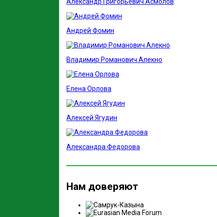
Александр Григорьевич Асмолов
Андрей Фомин
Владимир Романович Алекно
Елена Орлова
Алексей Ягудин
Александра Федорова
Нам доверяют