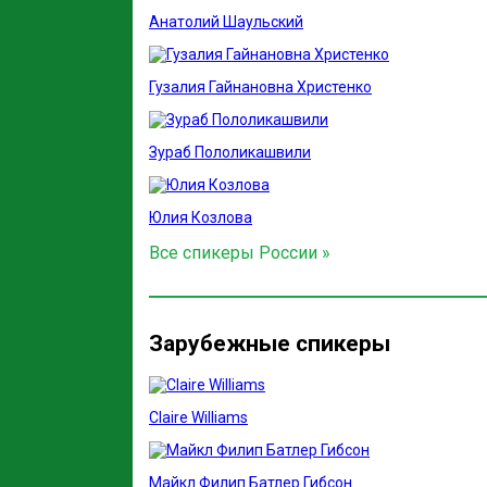
Анатолий Шаульский
Гузалия Гайнановна Христенко
Зураб Пололикашвили
Юлия Козлова
Все спикеры России »
Зарубежные спикеры
Claire Williams
Майкл Филип Батлер Гибсон