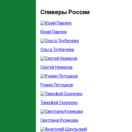
Спикеры России
Юрий Павлюк
Ольга Трубачева
Сергей Немеров
Роман Петушков
Тимофей Скоренко
Светлана Кузикова