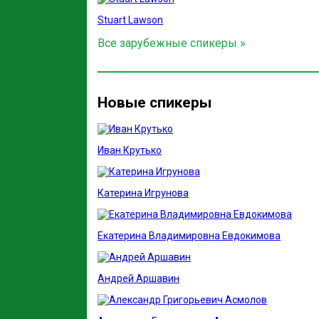
Stuart Lawson
Все зарубежные спикеры »
Новые спикеры
Иван Крутько
Катерина Игрунова
Екатерина Владимировна Евдокимова
Андрей Аршавин