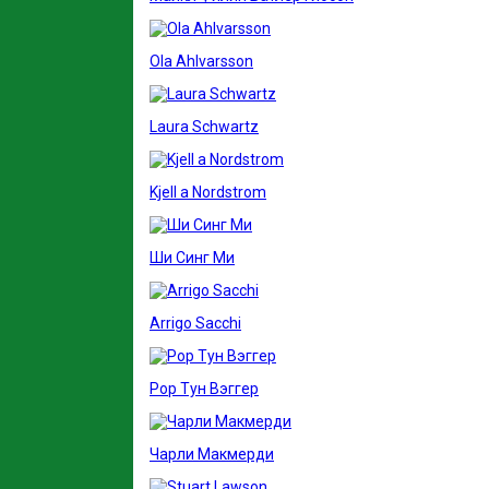
Ola Ahlvarsson
Laura Schwartz
Kjell a Nordstrom
Ши Синг Ми
Arrigo Sacchi
Рор Тун Вэггер
Чарли Макмерди