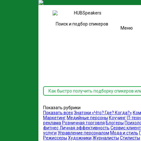
Поиск и подбор спикеров
Меню
Как быстро получить подборку спикеров ил
Показать рубрики
Показать всех
Знатоки «Что? Где? Когда?»
Ком
Маркетинг
Медийные персоны
Коучинг
IT-тех
реклама
Розничная торговля
Блогеры
Психол
фитнес
Личная эффективность
Сервис клиент
услуги
Управление персоналом
Мода и стиль
Режиссеры
Художники
Журналисты
Стилисты