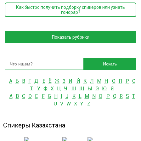
Как быстро получить подборку спикеров или узнать
гонорар?
Показать рубрики
Искать
А
Б
В
Г
Д
Е
Ё
Ж
З
И
Й
К
Л
М
Н
О
П
Р
С
Т
У
Ф
Х
Ц
Ч
Ш
Щ
Ы
Э
Ю
Я
A
B
C
D
E
F
G
H
I
J
K
L
M
N
O
P
Q
R
S
T
U
V
W
X
Y
Z
Спикеры Казахстана