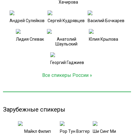
Хачирова
Андрей Сулейков
Сергей Кудрявцев
Василий Бочкарев
Лидия Спевак
Анатолий
Юлия Крылова
Шаульский
Георгий Гаджиев
Все спикеры России »
Зарубежные спикеры
Майкл Филип
Рор Тун Вэггер
Ши Синг Ми