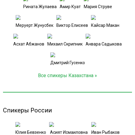
Рината Жулаева
Амир Куат
Мария Струве
Меруерт Жунусбек
Виктор Елисеев
Кайсар Макан
Асхат Абжанов
Михаил Скрипник
Анвара Садыкова
Дмитрий Гусенко
Все спикеры Казахстана »
Спикеры России
Юлия Бевзенко
Асият Исмаиловна
Иван Рыбаков