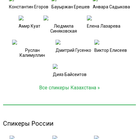
Константин Егоров
Бауыржан Ерешев
Анвара Садыкова
Амир Куат
Людмила
Елена Лазарева
Синяковская
Руслан
Дмитрий Гусенко
Виктор Елисеев
Калимуллин
Дияз Байсеитов
Все спикеры Казахстана »
Спикеры России