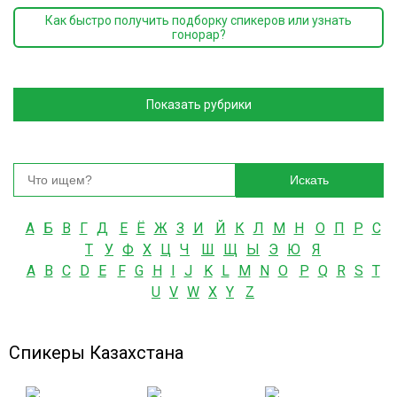
Как быстро получить подборку спикеров или узнать
гонорар?
Показать рубрики
Искать
А
Б
В
Г
Д
Е
Ё
Ж
З
И
Й
К
Л
М
Н
О
П
Р
С
Т
У
Ф
Х
Ц
Ч
Ш
Щ
Ы
Э
Ю
Я
A
B
C
D
E
F
G
H
I
J
K
L
M
N
O
P
Q
R
S
T
U
V
W
X
Y
Z
Спикеры Казахстана