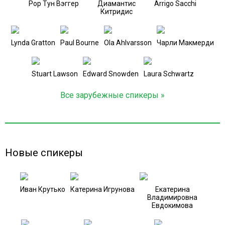
Рор Тун Вэггер
Диамантис
Arrigo Sacchi
Китридис
Lynda Gratton
Paul Bourne
Ola Ahlvarsson
Чарли Макмерди
Stuart Lawson
Edward Snowden
Laura Schwartz
Все зарубежные спикеры »
Новые спикеры
Иван Крутько
Катерина Игрунова
Екатерина
Владимировна
Евдокимова