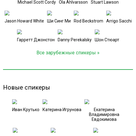
Michael Scott Cordy
Ola Ahlvarsson
Stuart Lawson
Jason Howard White
Ши Синг Ми
Rod Beckstrom
Arrigo Sacchi
Гарретт Джонстон
Danny Perekalsky
Шон Стюарт
Все зарубежные спикеры »
Новые спикеры
Иван Крутько
Катерина Игрунова
Екатерина
Владимировна
Евдокимова