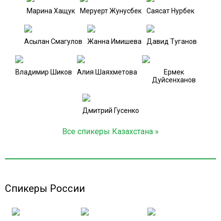
Марина Хащук
Меруерт Жунусбек
Саясат Нурбек
Асылан Смагулов
Жанна Имишева
Давид Туганов
Владимир Шиков
Алия Шаяхметова
Ермек
Дуйсенханов
Дмитрий Гусенко
Все спикеры Казахстана »
Спикеры России