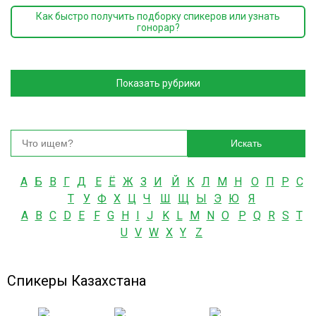
Как быстро получить подборку спикеров или узнать
гонорар?
Показать рубрики
Искать
А
Б
В
Г
Д
Е
Ё
Ж
З
И
Й
К
Л
М
Н
О
П
Р
С
Т
У
Ф
Х
Ц
Ч
Ш
Щ
Ы
Э
Ю
Я
A
B
C
D
E
F
G
H
I
J
K
L
M
N
O
P
Q
R
S
T
U
V
W
X
Y
Z
Спикеры Казахстана