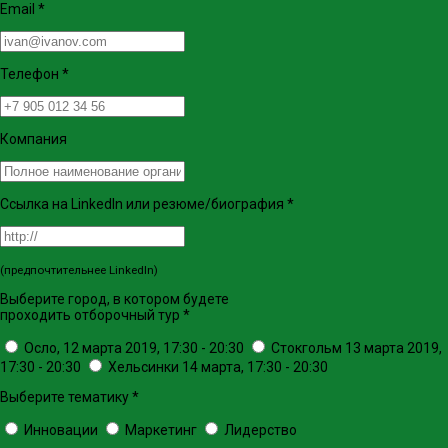
Email
*
Телефон
*
Компания
Ссылка на LinkedIn или резюме/биография
*
(предпочтительнее LinkedIn)
Выберите город, в котором будете
проходить отборочный тур
*
Осло, 12 марта 2019, 17:30 - 20:30
Стокгольм 13 марта 2019,
17:30 - 20:30
Хельсинки 14 марта, 17:30 - 20:30
Выберите тематику
*
Инновации
Маркетинг
Лидерство