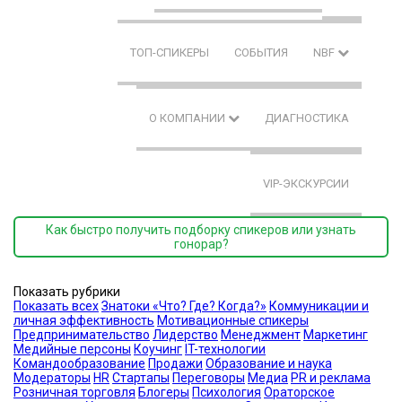
ТОП-СПИКЕРЫ
СОБЫТИЯ
NBF
О КОМПАНИИ
ДИАГНОСТИКА
VIP-ЭКСКУРСИИ
Как быстро получить подборку спикеров или узнать
гонорар?
Показать рубрики
Показать всех
Знатоки «Что? Где? Когда?»
Коммуникации и
личная эффективность
Мотивационные спикеры
Предпринимательство
Лидерство
Менеджмент
Маркетинг
Медийные персоны
Коучинг
IT-технологии
Командообразование
Продажи
Образование и наука
Модераторы
HR
Стартапы
Переговоры
Медиа
PR и реклама
Розничная торговля
Блогеры
Психология
Ораторское