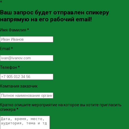
×
Ваш запрос будет отправлен спикеру
напрямую на его рабочий email!
Имя Фамилия
*
Email
*
Телефон
*
Компания заказчик
Кратко опишите мероприятие на которое вы хотите пригласить
спикера
*