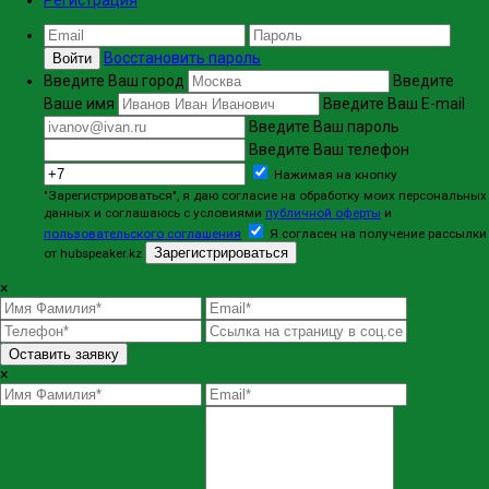
Регистрация
Восстановить пароль
Войти
Введите Ваш город
Введите
Ваше имя
Введите Ваш E-mail
Введите Ваш пароль
Введите Ваш телефон
Нажимая на кнопку
"Зарегистрироваться", я даю согласие на обработку моих персональных
данных и соглашаюсь с условиями
публичной оферты
и
пользовательского соглашения
Я согласен на получение рассылки
Зарегистрироваться
от hubspeaker.kz
×
Оставить заявку
×