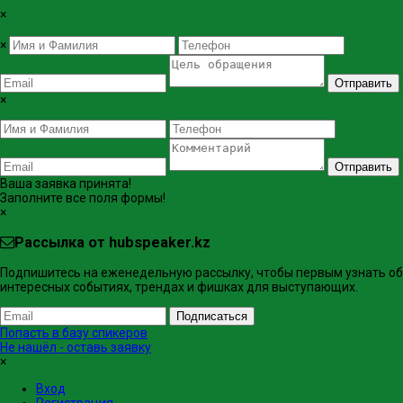
×
×
Отправить
×
Отправить
Ваша заявка принята!
Заполните все поля формы!
×
Рассылка от hubspeaker.kz
Подпишитесь на еженедельную рассылку, чтобы первым узнать об
интересных событиях, трендах и фишках ​для выступающих.
Подписаться
Попасть в базу спикеров
Не нашёл - оставь заявку
×
Вход