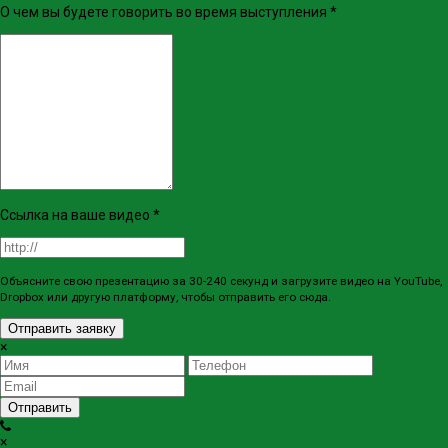
О чем вы будете говорить во время выступления
*
Ссылка на ваше видео
*
Объясните свою презентацию за 30-240 секунд и загрузите видео на YouTube,
Dropbox или другую платформу, чтобы отправить его сюда.
Отправить заявку
×
Отправить
×