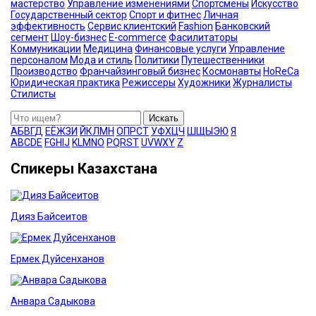
мастерство
Управление изменениями
Спортсмены
Искусство
Государственный сектор
Спорт и фитнес
Личная
эффективность
Сервис клиентский
Fashion
Банковский
сегмент
Шоу-бизнес
E-commerce
Фасилитаторы
Коммуникации
Медицина
Финансовые услуги
Управление
персоналом
Мода и стиль
Политики
Путешественники
Производство
Франчайзинговый бизнес
Космонавты
HoReCa
Юридическая практика
Режиссеры
Художники
Журналисты
Стилисты
Искать
А
Б
В
Г
Д
Е
Ё
Ж
З
И
Й
К
Л
М
Н
О
П
Р
С
Т
У
Ф
Х
Ц
Ч
Ш
Щ
Ы
Э
Ю
Я
A
B
C
D
E
F
G
H
I
J
K
L
M
N
O
P
Q
R
S
T
U
V
W
X
Y
Z
Спикеры Казахстана
Дияз Байсеитов
Ермек Дуйсенханов
Анвара Садыкова