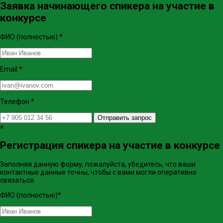
Заявка начинающего спикера на участие в
конкурсе
ФИО (полностью)
*
Email
*
Телефон
*
Отправить запрос
×
Регистрация спикера на участие в конкурсе
Заполняя данную форму, пожалуйста, убедитесь, что ваши
контактные данные точны, чтобы с вами могли оперативно
связаться.
ФИО (полностью)
*