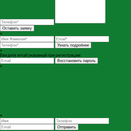
Оставить заявку
×
Узнать подробнее
×
Введите email указаный при регистрации
Восстановить пароль
×
×
Отправить