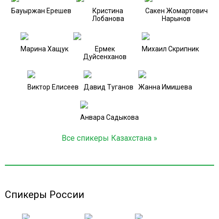
Бауыржан Ерешев
Кристина
Сакен Жомартович
Лобанова
Нарынов
Марина Хащук
Ермек
Михаил Скрипник
Дуйсенханов
Виктор Елисеев
Давид Туганов
Жанна Имишева
Анвара Садыкова
Все спикеры Казахстана »
Спикеры России