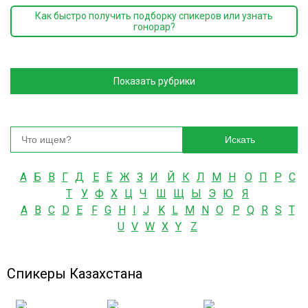
Как быстро получить подборку спикеров или узнать
гонорар?
Показать рубрики
Искать
А
Б
В
Г
Д
Е
Ё
Ж
З
И
Й
К
Л
М
Н
О
П
Р
С
Т
У
Ф
Х
Ц
Ч
Ш
Щ
Ы
Э
Ю
Я
A
B
C
D
E
F
G
H
I
J
K
L
M
N
O
P
Q
R
S
T
U
V
W
X
Y
Z
Спикеры Казахстана