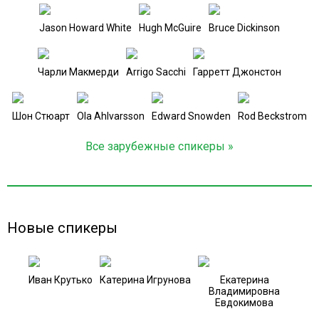
Jason Howard White
Hugh McGuire
Bruce Dickinson
Чарли Макмерди
Arrigo Sacchi
Гарретт Джонстон
Шон Стюарт
Ola Ahlvarsson
Edward Snowden
Rod Beckstrom
Все зарубежные спикеры »
Новые спикеры
Иван Крутько
Катерина Игрунова
Екатерина
Владимировна
Евдокимова