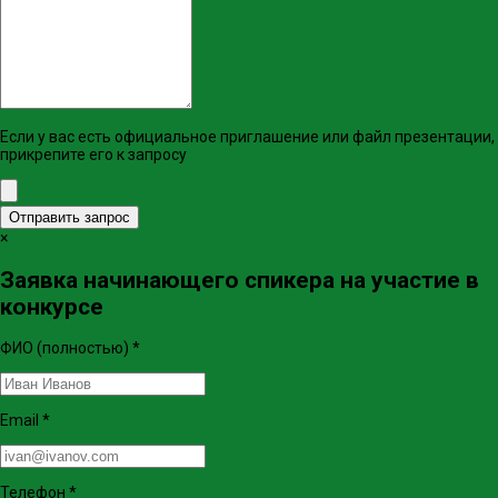
Если у вас есть официальное приглашение или файл презентации,
прикрепите его к запросу
Отправить запрос
×
Заявка начинающего спикера на участие в
конкурсе
ФИО (полностью)
*
Email
*
Телефон
*