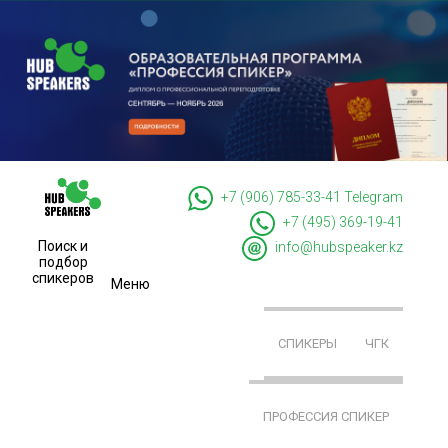
+7 (906) 785-33-41
Telegram
+7 (495) 369-19-41
Поиск и
info@hubspeaker.kz
подбор
спикеров
Меню
СПИКЕРЫ
ЧГК
ПРОФЕССИЯ СПИКЕР