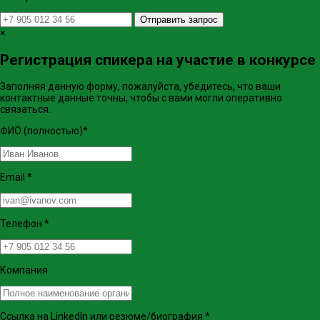
Отправить запрос
×
Регистрация спикера на участие в конкурсе
Заполняя данную форму, пожалуйста, убедитесь, что ваши
контактные данные точны, чтобы с вами могли оперативно
связаться.
ФИО (полностью)
*
Email
*
Телефон
*
Компания
Ссылка на LinkedIn или резюме/биография
*