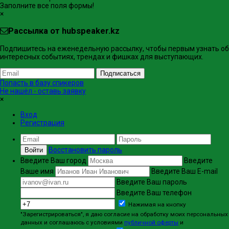
Заполните все поля формы!
×
Рассылка от hubspeaker.kz
Подпишитесь на еженедельную рассылку, чтобы первым узнать об
интересных событиях, трендах и фишках ​для выступающих.
Подписаться
Попасть в базу спикеров
Не нашёл - оставь заявку
×
Вход
Регистрация
Восстановить пароль
Войти
Введите Ваш город
Введите
Ваше имя
Введите Ваш E-mail
Введите Ваш пароль
Введите Ваш телефон
Нажимая на кнопку
"Зарегистрироваться", я даю согласие на обработку моих персональных
данных и соглашаюсь с условиями
публичной оферты
и