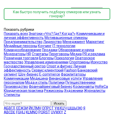
Как быстро получить подборку спикеров или узнать
гонорар?
Показать рубрики
Показать всех
Знатоки «Что? Где? Когда?»
Коммуникации и
личная эффективность
Мотивационные спикеры
Предпринимательство
Лидерство
Менеджмент
Маркетинг
Медийные персоны
Коучинг
IT-технологии
Командообразование
Продажи
Образование и наука
Модераторы
HR
Стартапы
Переговоры
Медиа
PR и реклама
Розничная торговля
Блогеры
Психология
Ораторское
мастерство
Управление изменениями
Спортсмены
Искусство
Государственный сектор
Спорт и фитнес
Личная
эффективность
Сервис клиентский
Fashion
Банковский
сегмент
Шоу-бизнес
E-commerce
Фасилитаторы
Коммуникации
Медицина
Финансовые услуги
Управление
персоналом
Мода и стиль
Политики
Путешественники
Производство
Франчайзинговый бизнес
Космонавты
HoReCa
Юридическая практика
Режиссеры
Художники
Журналисты
Стилисты
Искать
А
Б
В
Г
Д
Е
Ё
Ж
З
И
Й
К
Л
М
Н
О
П
Р
С
Т
У
Ф
Х
Ц
Ч
Ш
Щ
Ы
Э
Ю
Я
A
B
C
D
E
F
G
H
I
J
K
L
M
N
O
P
Q
R
S
T
U
V
W
X
Y
Z