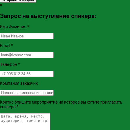
×
Запрос на выступление спикера:
Имя Фамилия
*
Email
*
Телефон
*
Компания заказчик
Кратко опишите мероприятие на которое вы хотите пригласить
спикера
*