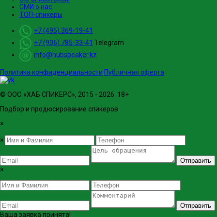
СМИ о нас
ТОП-спикеры
+7 (495) 369-19-41
+7 (906) 785-33-41
Telegram
info@hubspeaker.kz
Политика конфиденциальности
Публичная оферта
© ООО «ХАБ СПИКЕРС», 2015 - 2026. 18+
Подбор и продюсирование спикеров.
×
×
Отправить
×
Отправить
Ваша заявка принята!