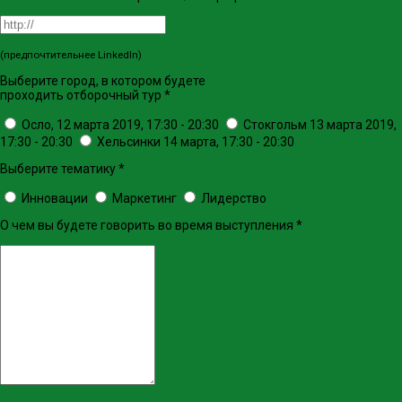
(предпочтительнее LinkedIn)
Выберите город, в котором будете
проходить отборочный тур
*
Осло, 12 марта 2019, 17:30 - 20:30
Стокгольм 13 марта 2019,
17:30 - 20:30
Хельсинки 14 марта, 17:30 - 20:30
Выберите тематику
*
Инновации
Маркетинг
Лидерство
О чем вы будете говорить во время выступления
*