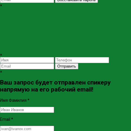
×
×
Отправить
×
Ваш запрос будет отправлен спикеру
напрямую на его рабочий email!
Имя Фамилия
*
Email
*