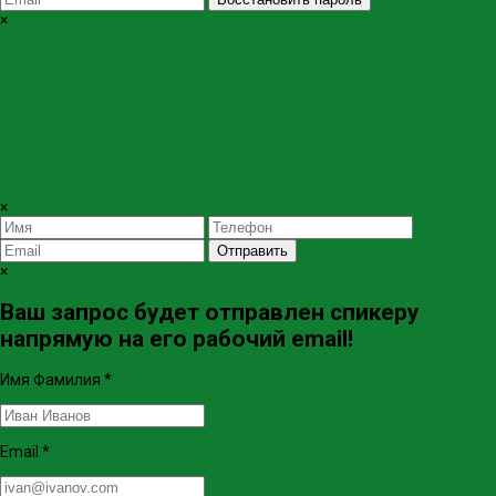
×
×
Отправить
×
Ваш запрос будет отправлен спикеру
напрямую на его рабочий email!
Имя Фамилия
*
Email
*