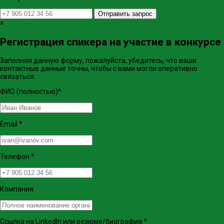
Отправить запрос
×
Регистрация спикера на участие в конкурсе
Заполняя данную форму, пожалуйста, убедитесь, что ваши
контактные данные точны, чтобы с вами могли оперативно
связаться.
ФИО (полностью)
*
Email
*
Телефон
*
Компания
Ссылка на LinkedIn или резюме/биография
*