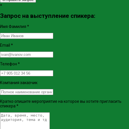
×
Запрос на выступление спикера:
Имя Фамилия
*
Email
*
Телефон
*
Компания заказчик
Кратко опишите мероприятие на которое вы хотите пригласить
спикера
*