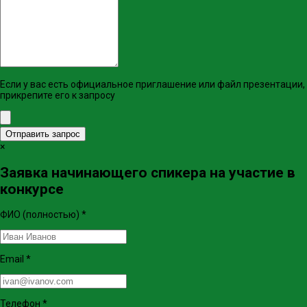
Если у вас есть официальное приглашение или файл презентации,
прикрепите его к запросу
Отправить запрос
×
Заявка начинающего спикера на участие в
конкурсе
ФИО (полностью)
*
Email
*
Телефон
*