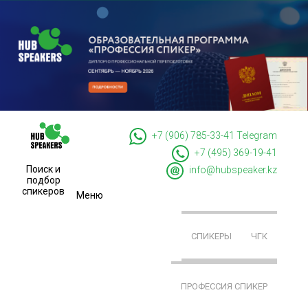
+7 (906) 785-33-41
Telegram
+7 (495) 369-19-41
Поиск и
info@hubspeaker.kz
подбор
спикеров
Меню
СПИКЕРЫ
ЧГК
ПРОФЕССИЯ СПИКЕР