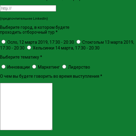
(предпочтительнее LinkedIn)
Выберите город, в котором будете
проходить отборочный тур
*
Осло, 12 марта 2019, 17:30 - 20:30
Стокгольм 13 марта 2019,
17:30 - 20:30
Хельсинки 14 марта, 17:30 - 20:30
Выберите тематику
*
Инновации
Маркетинг
Лидерство
О чем вы будете говорить во время выступления
*