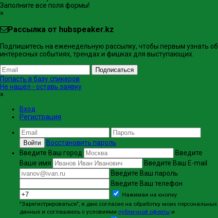
Заполните все поля формы!
×
Рассылка от hubspeaker.kz
Подпишитесь на еженедельную рассылку, чтобы первым узнать об
интересных событиях, трендах и фишках ​для выступающих.
Подписаться
Попасть в базу спикеров
Не нашёл - оставь заявку
×
Вход
Регистрация
Восстановить пароль
Войти
Введите Ваш город
Введите
Ваше имя
Введите Ваш E-mail
Введите Ваш пароль
Введите Ваш телефон
Нажимая на кнопку
"Зарегистрироваться", я даю согласие на обработку моих персональных
данных и соглашаюсь с условиями
публичной оферты
и