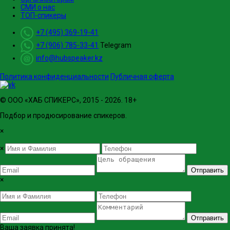
СМИ о нас
ТОП-спикеры
+7 (495) 369-19-41
+7 (906) 785-33-41
Telegram
info@hubspeaker.kz
Политика конфиденциальности
Публичная оферта
© ООО «ХАБ СПИКЕРС», 2015 - 2026. 18+
Подбор и продюсирование спикеров.
×
×
Отправить
×
Отправить
Ваша заявка принята!