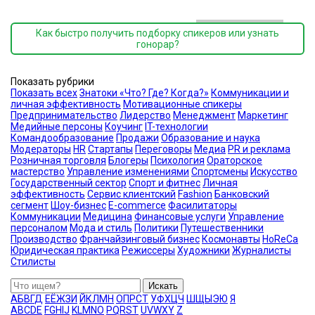
Как быстро получить подборку спикеров или узнать
гонорар?
Показать рубрики
Показать всех
Знатоки «Что? Где? Когда?»
Коммуникации и
личная эффективность
Мотивационные спикеры
Предпринимательство
Лидерство
Менеджмент
Маркетинг
Медийные персоны
Коучинг
IT-технологии
Командообразование
Продажи
Образование и наука
Модераторы
HR
Стартапы
Переговоры
Медиа
PR и реклама
Розничная торговля
Блогеры
Психология
Ораторское
мастерство
Управление изменениями
Спортсмены
Искусство
Государственный сектор
Спорт и фитнес
Личная
эффективность
Сервис клиентский
Fashion
Банковский
сегмент
Шоу-бизнес
E-commerce
Фасилитаторы
Коммуникации
Медицина
Финансовые услуги
Управление
персоналом
Мода и стиль
Политики
Путешественники
Производство
Франчайзинговый бизнес
Космонавты
HoReCa
Юридическая практика
Режиссеры
Художники
Журналисты
Стилисты
Искать
А
Б
В
Г
Д
Е
Ё
Ж
З
И
Й
К
Л
М
Н
О
П
Р
С
Т
У
Ф
Х
Ц
Ч
Ш
Щ
Ы
Э
Ю
Я
A
B
C
D
E
F
G
H
I
J
K
L
M
N
O
P
Q
R
S
T
U
V
W
X
Y
Z