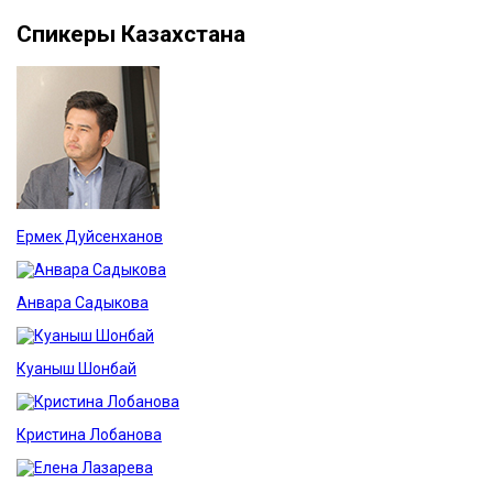
Спикеры Казахстана
Ермек Дуйсенханов
Анвара Садыкова
Куаныш Шонбай
Кристина Лобанова