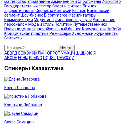
мастерство
Управление изменениями
Спортсмены
Искусство
Государственный сектор
Спорт и фитнес
Личная
эффективность
Сервис клиентский
Fashion
Банковский
сегмент
Шоу-бизнес
E-commerce
Фасилитаторы
Коммуникации
Медицина
Финансовые услуги
Управление
персоналом
Мода и стиль
Политики
Путешественники
Производство
Франчайзинговый бизнес
Космонавты
HoReCa
Юридическая практика
Режиссеры
Художники
Журналисты
Стилисты
Искать
А
Б
В
Г
Д
Е
Ё
Ж
З
И
Й
К
Л
М
Н
О
П
Р
С
Т
У
Ф
Х
Ц
Ч
Ш
Щ
Ы
Э
Ю
Я
A
B
C
D
E
F
G
H
I
J
K
L
M
N
O
P
Q
R
S
T
U
V
W
X
Y
Z
Спикеры Казахстана
Елена Лазарева
Кристина Лобанова
Сауле Самидин