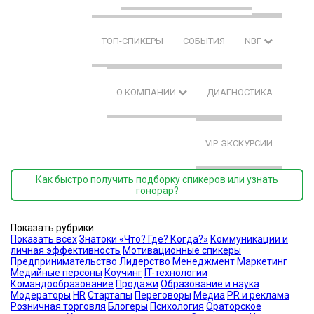
ТОП-СПИКЕРЫ
СОБЫТИЯ
NBF
О КОМПАНИИ
ДИАГНОСТИКА
VIP-ЭКСКУРСИИ
Как быстро получить подборку спикеров или узнать
гонорар?
Показать рубрики
Показать всех
Знатоки «Что? Где? Когда?»
Коммуникации и
личная эффективность
Мотивационные спикеры
Предпринимательство
Лидерство
Менеджмент
Маркетинг
Медийные персоны
Коучинг
IT-технологии
Командообразование
Продажи
Образование и наука
Модераторы
HR
Стартапы
Переговоры
Медиа
PR и реклама
Розничная торговля
Блогеры
Психология
Ораторское