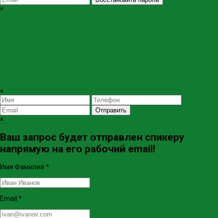
×
×
Отправить
×
Ваш запрос будет отправлен спикеру
напрямую на его рабочий email!
Имя Фамилия
*
Email
*