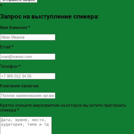
×
Запрос на выступление спикера:
Имя Фамилия
*
Email
*
Телефон
*
Компания заказчик
Кратко опишите мероприятие на которое вы хотите пригласить
спикера
*