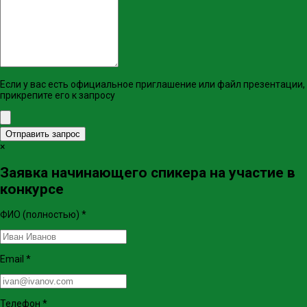
Если у вас есть официальное приглашение или файл презентации,
прикрепите его к запросу
Отправить запрос
×
Заявка начинающего спикера на участие в
конкурсе
ФИО (полностью)
*
Email
*
Телефон
*