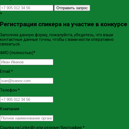
Отправить запрос
×
Регистрация спикера на участие в конкурсе
Заполняя данную форму, пожалуйста, убедитесь, что ваши
контактные данные точны, чтобы с вами могли оперативно
связаться.
ФИО (полностью)
*
Email
*
Телефон
*
Компания
Ссылка на LinkedIn или резюме/биография
*