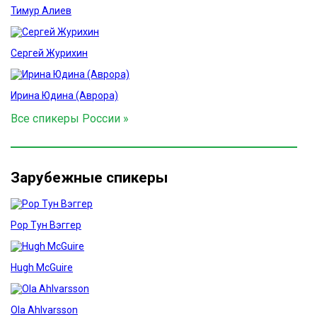
Тимур Алиев
Сергей Журихин
Ирина Юдина (Аврора)
Все спикеры России »
Зарубежные спикеры
Рор Тун Вэггер
Hugh McGuire
Ola Ahlvarsson