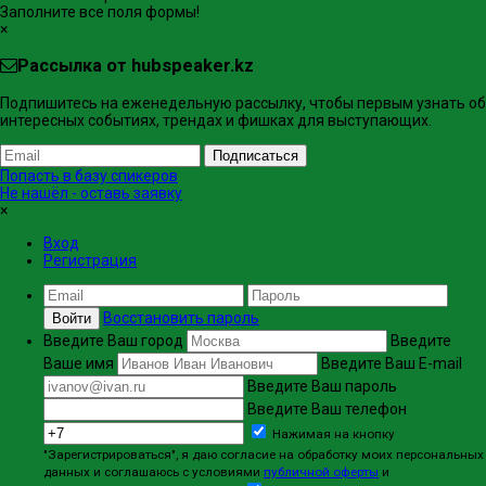
Заполните все поля формы!
×
Рассылка от hubspeaker.kz
Подпишитесь на еженедельную рассылку, чтобы первым узнать об
интересных событиях, трендах и фишках ​для выступающих.
Подписаться
Попасть в базу спикеров
Не нашёл - оставь заявку
×
Вход
Регистрация
Восстановить пароль
Войти
Введите Ваш город
Введите
Ваше имя
Введите Ваш E-mail
Введите Ваш пароль
Введите Ваш телефон
Нажимая на кнопку
"Зарегистрироваться", я даю согласие на обработку моих персональных
данных и соглашаюсь с условиями
публичной оферты
и