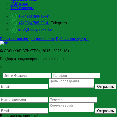
СМИ о нас
ТОП-спикеры
+7 (495) 369-19-41
+7 (906) 785-33-41
Telegram
info@hubspeaker.kz
Политика конфиденциальности
Публичная оферта
© ООО «ХАБ СПИКЕРС», 2015 - 2026. 18+
Подбор и продюсирование спикеров.
×
×
Отправить
×
Отправить
Ваша заявка принята!