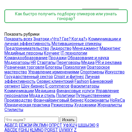
Как быстро получить подборку спикеров или узнать
гонорар?
Показать рубрики
Показать всех
Знатоки «Что? Где? Когда?»
Коммуникации и
личная эффективность
Мотивационные спикеры
Предпринимательство
Лидерство
Менеджмент
Маркетинг
Медийные персоны
Коучинг
IT-технологии
Командообразование
Продажи
Образование и наука
Модераторы
HR
Стартапы
Переговоры
Медиа
PR и реклама
Розничная торговля
Блогеры
Психология
Ораторское
мастерство
Управление изменениями
Спортсмены
Искусство
Государственный сектор
Спорт и фитнес
Личная
эффективность
Сервис клиентский
Fashion
Банковский
сегмент
Шоу-бизнес
E-commerce
Фасилитаторы
Коммуникации
Медицина
Финансовые услуги
Управление
персоналом
Мода и стиль
Политики
Путешественники
Производство
Франчайзинговый бизнес
Космонавты
HoReCa
Юридическая практика
Режиссеры
Художники
Журналисты
Стилисты
Искать
А
Б
В
Г
Д
Е
Ё
Ж
З
И
Й
К
Л
М
Н
О
П
Р
С
Т
У
Ф
Х
Ц
Ч
Ш
Щ
Ы
Э
Ю
Я
A
B
C
D
E
F
G
H
I
J
K
L
M
N
O
P
Q
R
S
T
U
V
W
X
Y
Z