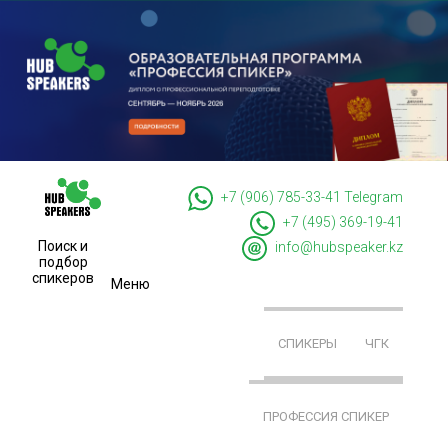
+7 (906) 785-33-41
Telegram
+7 (495) 369-19-41
Поиск и
info@hubspeaker.kz
подбор
спикеров
Меню
СПИКЕРЫ
ЧГК
ПРОФЕССИЯ СПИКЕР