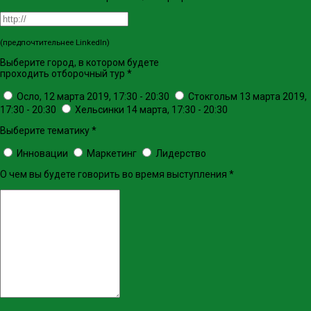
(предпочтительнее LinkedIn)
Выберите город, в котором будете
проходить отборочный тур
*
Осло, 12 марта 2019, 17:30 - 20:30
Стокгольм 13 марта 2019,
17:30 - 20:30
Хельсинки 14 марта, 17:30 - 20:30
Выберите тематику
*
Инновации
Маркетинг
Лидерство
О чем вы будете говорить во время выступления
*